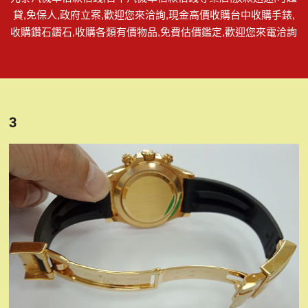
貸,免保人,政府立案,歡迎您來洽詢,現金高價收購台中收購手錶,
收購鑽石鑽石,收購各類有價物品,免費估價鑑定,歡迎您來電洽詢
3