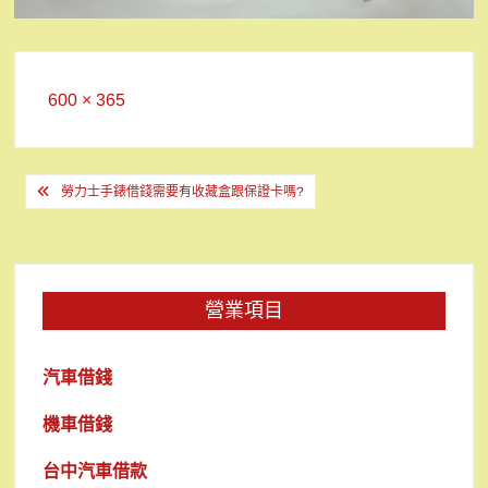
Full
600 × 365
size
文
勞力士手錶借錢需要有收藏盒跟保證卡嗎?
章
導
覽
營業項目
汽車借錢
機車借錢
台中汽車借款