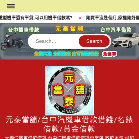
Skip
to
型機車還有車貸,可以用機車借款嗎?
剛買車沒幾個月,家裡剛好需
content
Search
元泰當舖/台中汽機車借款借錢/名錶
借款/黃金借款
元泰汽機車借款借錢,台中汽機車借款借錢專業店,放款迅速,可超