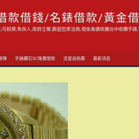
借款借錢/名錶借款/黃金
,可超貸,免保人,政府立案,歡迎您來洽詢,現金高價收購台中收購手錶
辦理
手錶鑽石3C珠寶借款
流當品拍賣
最新消息