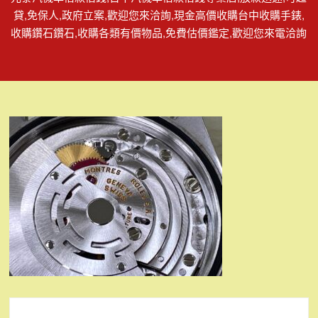
貸,免保人,政府立案,歡迎您來洽詢,現金高價收購台中收購手錶,
收購鑽石鑽石,收購各類有價物品,免費估價鑑定,歡迎您來電洽詢