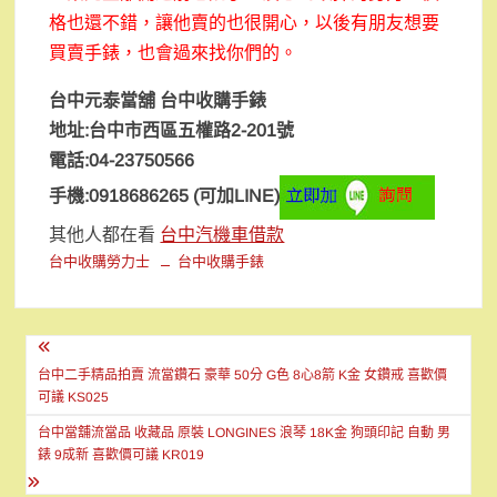
格也還不錯，讓他賣的也很開心，以後有朋友想要
買賣手錶，也會過來找你們的。
台中元泰當舖 台中收購手錶
地址:台中市西區五權路2-201號
電話:04-23750566
手機:0918686265 (可加LINE)
​其他人都在看
台中汽機車借款
台中收購勞力士
台中收購手錶
文
章
台中二手精品拍賣 流當鑽石 豪華 50分 G色 8心8箭 K金 女鑽戒 喜歡價
可議 KS025
導
台中當舖流當品 收藏品 原裝 LONGINES 浪琴 18K金 狗頭印記 自動 男
覽
錶 9成新 喜歡價可議 KR019