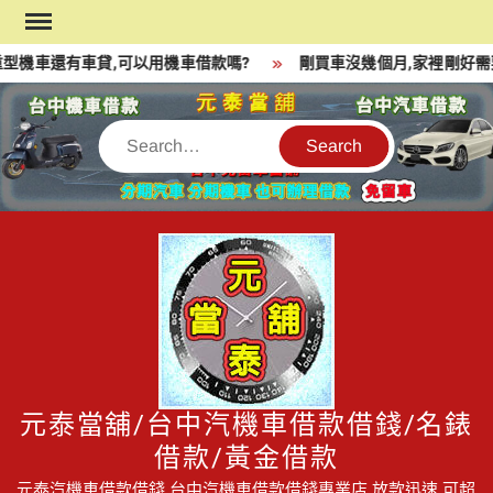
Skip
to
型機車還有車貸,可以用機車借款嗎?
剛買車沒幾個月,家裡剛好需
content
Search
元泰當舖/台中汽機車借款借錢/名錶
借款/黃金借款
元泰汽機車借款借錢,台中汽機車借款借錢專業店,放款迅速,可超