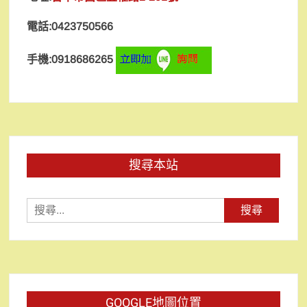
電話:0423750566
手機:0918686265
搜尋本站
搜
尋
關
鍵
字:
GOOGLE地圖位置