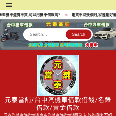
Skip
to
型機車還有車貸,可以用機車借款嗎?
剛買車沒幾個月,家裡剛好需
content
Search
元泰當舖/台中汽機車借款借錢/名錶
借款/黃金借款
元泰汽機車借款借錢,台中汽機車借款借錢專業店,放款迅速,可超