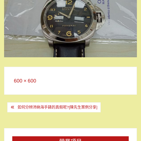
Full
600 × 600
size
文
如何分辨沛納海手錶的真假呢?[陳先生案例分享]
章
導
覽