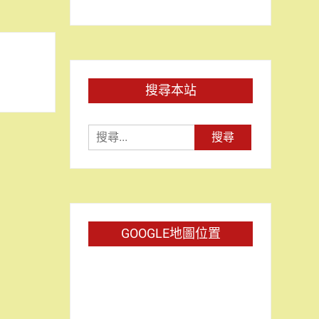
搜尋本站
搜
尋
關
鍵
字:
GOOGLE地圖位置