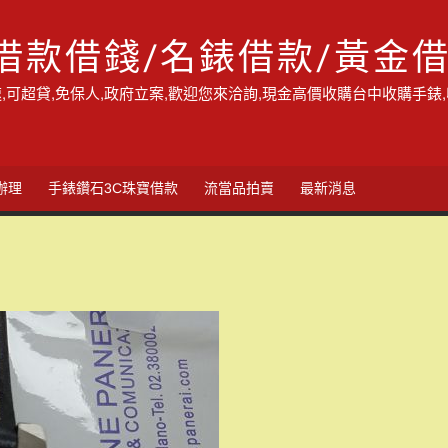
借款借錢/名錶借款/黃金
,可超貸,免保人,政府立案,歡迎您來洽詢,現金高價收購台中收購手錶
辦理
手錶鑽石3C珠寶借款
流當品拍賣
最新消息