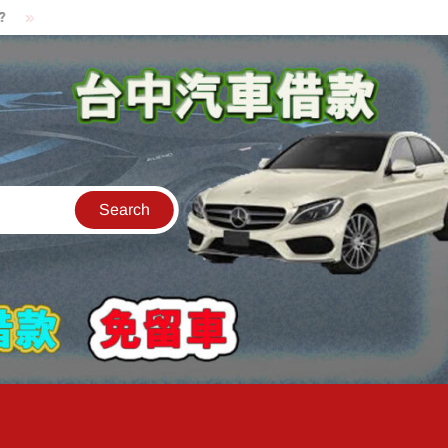
貸款中的中古機車可以借款嗎?機車可以騎走嗎?
汽車是公司的