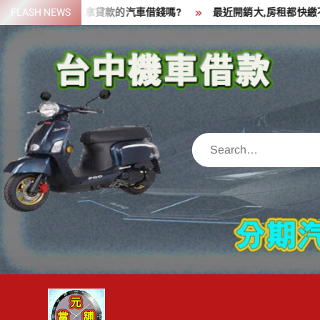
Skip
一筆資金,可以拿貸款的汽車借錢嗎?
FLASH NEWS
最近開銷大,房租都快繳不出來
to
content
Search