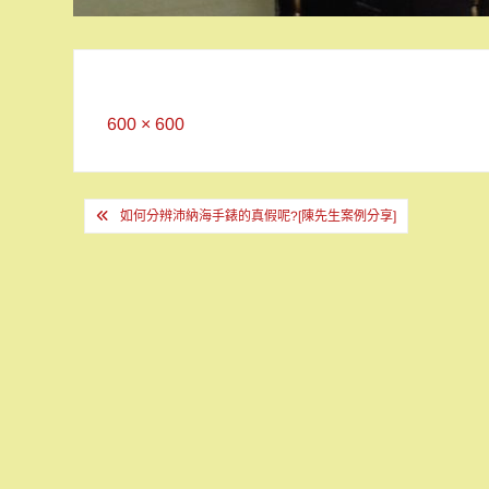
Full
600 × 600
size
文
如何分辨沛納海手錶的真假呢?[陳先生案例分享]
章
導
覽