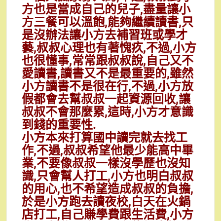
方也是當成自己的兒子,盡量讓小
方三餐可以溫飽,能夠繼續讀書,只
是沒辦法讓小方去補習班或學才
藝,叔叔心理也有著愧疚,不過,小方
也很懂事,常常跟叔叔說,自己又不
愛讀書,讀書又不是最重要的,雖然
小方讀書不是很在行,不過,小方放
假都會去幫叔叔一起資源回收,讓
叔叔不會那麼累,這時,小方才意識
到錢的重要性.
小方本來打算國中讀完就去找工
作,不過,叔叔希望他最少能高中畢
業,不要像叔叔一樣沒學歷也沒知
識,只會幫人打工,小方也明白叔叔
的用心,也不希望造成叔叔的負擔,
於是小方跑去讀夜校,白天在火鍋
店打工,自己賺學費跟生活費,小方