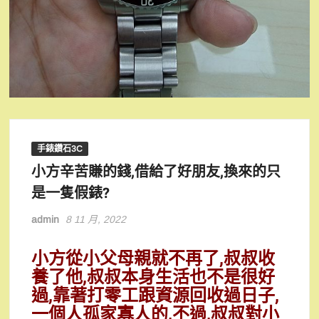
手錶鑽石3C
小方辛苦賺的錢,借給了好朋友,換來的只
是一隻假錶?
admin
8 11 月, 2022
小方從小父母親就不再了,叔叔收
養了他,叔叔本身生活也不是很好
過,靠著打零工跟資源回收過日子,
一個人孤家寡人的,不過,叔叔對小