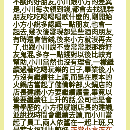
不談的好朋友,小川跟小方的差異
是,小川每次領到錢,都會去找狐群
朋友吃吃喝喝唱歌什麼的,剛開始
小方小說多認識一點朋友,也會一
起去,幾次後發現都是些酒肉朋友,
有時還會借錢,後來小方就沒再去
了,也跟小川說不要常常跟那群好
友鬼混,多存一點錢對以後比較有
幫助,小川當然也沒有理會,一樣繼
續過著吃喝玩樂的日子,畢業後,小
方沒有繼續往上讀,而是在原本的
火鍋店當起了儲備幹部,火鍋店的
店長建議小方要繼續讀書,畢竟以
後要繼續往上升的話,公司也是會
看學歷的,小方很感謝店長的建議,
並說找時間會繼續去讀,而小川當
起了員工,兩人依舊在一起上班,只