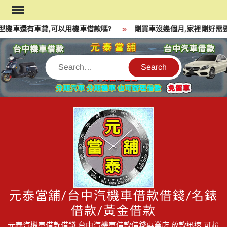
Skip
to
機車還有車貸,可以用機車借款嗎?
剛買車沒幾個月,家裡剛好需要一
content
Search
元泰當舖/台中汽機車借款借錢/名錶
借款/黃金借款
元泰汽機車借款借錢,台中汽機車借款借錢專業店,放款迅速,可超