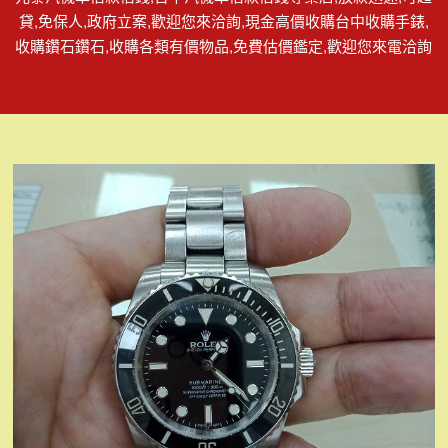
貸,免保人,政府立案,歡迎您來洽詢,現金高價收購台中收購手錶,
收購鑽石鑽石,收購各類有價物品,免費估價鑑定,歡迎您來電洽詢