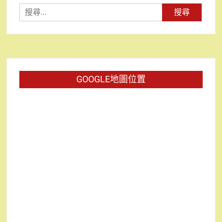
搜
尋
關
鍵
字:
GOOGLE地圖位置