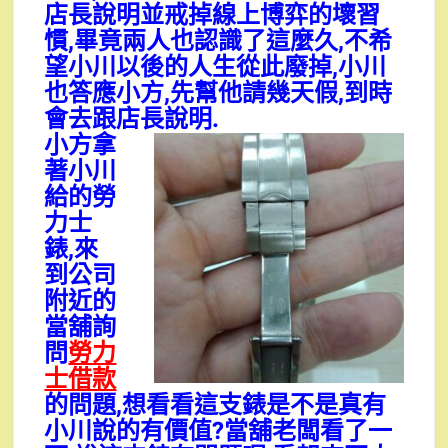
店長說明並戒掉線上博弈的壞習
慣,畢竟兩人也認識了這麼久,不希
望小川以後的人生從此廢掉,小川
也答應小方,先幫他請幾天假,到時
會去跟店長說明.
小方拿
著小川
給的勞
力士
錶,來
到公司
附近的
當舖詢
問
勞力
士借款
的問題,想看看這支錶是不是真有
小川說的有價值?當舖老闆看了一