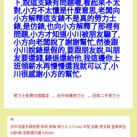
下,說這支錶有問題喔,看起來不太
對,小方不太懂是什麼意思,老闆向
小方解釋這支錶不是真的勞力士
錶,是仿錶,也向小方解釋了那裡有
問題,小方才知道小川被朋友騙了,
小方向老闆說了謝謝幫忙,然後跟
小川說錶是假的,要跟朋友說,叫朋
友要還錢,錶退還給他,我這邊你上
班領薪水再慢慢還我就可以了,小
川很感謝小方的幫忙.
勞力士免費估價鑑定
台中收購勞力士
回收二手勞力士
文
章
台中流當手錶拍賣 新款 原裝 勞力士 277200 中型 自動 男女錶 盒單齊全
9成9新 喜歡價可議 KR040