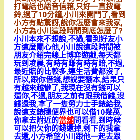
打電話也語音信箱,只好一直按電
鈴,過了10分鐘,小川來開門了,看到
小方有點驚訝,說你怎麼會來我家,
小方為小川這段時間到底怎麼了?
小川本來不想說,不過,看到好友小
方這麼關心他,小川說這段時間被
朋友介紹完線上博弈遊戲,每天都
玩到凌晨,有時有賺有時有賠,不過,
最近賠的比較多,連生活費都沒了,
所以,跟你借錢,想說要翻本,結果只
有越來越慘了,我現在沒有錢可以
還你,不過,朋友之前有跟我借錢,沒
錢還我,拿了一隻勞力士手錶給我,
說這支錶隨便界也可以借10幾萬,
你拿去附近的
當舖
問看看,到時候
可以把欠你的錢還掉,剩下的我拿
去還,小方希望小川跟他一起去跟