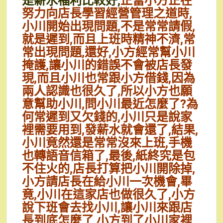
是薪水福利比較好,
正當小方正在
努力向店長學習經營管理之道時,
小川開始出現問題,不是常常請假,
就是遲到,而且上班時精神不濟,常
常出現問題,還好,小方經常幫小川
掩護,讓小川的錯誤不會被店長發
現,而且小川也常跟小方借錢,因為
兩人認識也很久了,所以小方也願
意幫助小川,問小川最近怎麼了?為
何常遲到又欠錢的,小川只是說家
裡需要用到,發薪水就會還了,結果,
小川竟然還是常常沒來上班,手機
也轉語音信箱了,最後,紙終究是包
不住火的,店長打算把小川開除掉,
小方請店長在給小川一次機會,畢
竟,小川在這家店也做很久了,小方
說下班會去找小川,讓小川來跟店
長到底怎麼了,小方到了小川家裡,