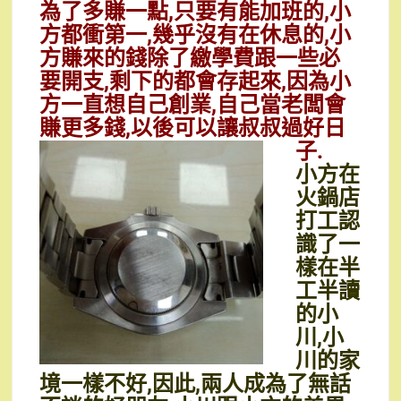
為了多賺一點,只要有能加班的,小
方都衝第一,幾乎沒有在休息的,小
方賺來的錢除了繳學費跟一些必
要開支,剩下的都會存起來,因為小
方一直想自己創業,自己當老闆會
賺更多錢,以後可以讓叔叔過好日
子.
小方在
火鍋店
打工認
識了一
樣在半
工半讀
的小
川,小
川的家
境一樣不好,因此,兩人成為了無話