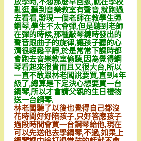
放學時,不想那麼早回家,就在學校
亂逛,聽到音樂教室有聲音,就跑過
去看看,發現一個老師在教學生彈
鋼琴,學生不太會彈,但是聽到老師
在彈的時候,那種敲琴鍵時發出的
聲音跟曲子的旋律,讓孩子聽的心
清很輕鬆平靜,於是常常下課時都
會跑去音樂教室偷聽,因為覺得鋼
琴看起來很貴而且又很大台,所以
一直不敢跟林老闆說要買,直到4年
級了,總算是下定決心想要買一台
鋼琴,所以才會請父親的生日禮物
送一台鋼琴.
林老闆聽了以後也覺得自己都沒
花時間好好陪孩子,只好答應孩子
過段時間會買一台鋼琴給他,現在
可以先送他去學鋼琴,不過,如果上