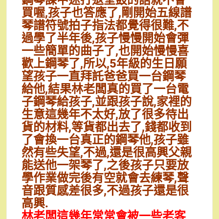
鋼琴課中途打退堂鼓的話就不會
買喔,孩子也答應了,剛開始五線譜
琴譜符號拍子指法都覺得很難,不
過學了半年後,孩子慢慢開始會彈
一些簡單的曲子了,也開始慢慢喜
歡上鋼琴了,所以,5年級的生日願
望孩子一直拜託爸爸買一台鋼琴
給他,結果林老闆真的買了一台電
子鋼琴給孩子,並跟孩子說,家裡的
生意這幾年不太好,放了很多待出
貨的材料,等貨都出去了,錢都收到
了會換一台真正的鋼琴他,孩子雖
然有些失望,不過,還是很高興父親
能送他一架琴了,之後孩子只要放
學作業做完後有空就會去練琴,聲
音跟質感差很多,不過孩子還是很
高興.
林老闆這幾年常常會被一些老客