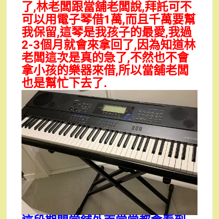
了,
林老闆跟當舖老闆說,拜託可不
可以用電子琴借1萬,而且千萬要幫
我保留,這琴是我孩子的最愛,我過
2-3個月就會來拿回了,因為知道林
老闆這次是真的急了,不然也不會
拿小孩的樂器來借,所以當舖老闆
也是幫忙下去了.