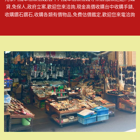
貸,免保人,政府立案,歡迎您來洽詢,現金高價收購台中收購手錶,
收購鑽石鑽石,收購各類有價物品,免費估價鑑定,歡迎您來電洽詢