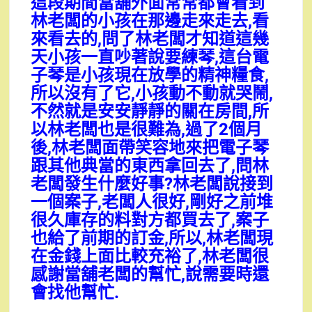
這段期間當舖外面常常都會看到
林老闆的小孩在那邊走來走去,看
來看去的,問了林老闆才知道這幾
天小孩一直吵著說要練琴,這台電
子琴是小孩現在放學的精神糧食,
所以沒有了它,小孩動不動就哭鬧,
不然就是安安靜靜的關在房間,所
以林老闆也是很難為,過了2個月
後,林老闆面帶笑容地來把電子琴
跟其他典當的東西拿回去了,問林
老闆發生什麼好事?林老闆說接到
一個案子,老闆人很好,剛好之前堆
很久庫存的料對方都買去了,案子
也給了前期的訂金,所以,林老闆現
在金錢上面比較充裕了,林老闆很
感謝當舖老闆的幫忙,說需要時還
會找他幫忙.