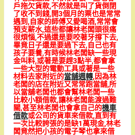
戶拖欠貨款,不然就是叫了貨倒閉
了收不到錢,開3個月的票也是常常
遇到,自家的師傅又愛喝酒,常常會
預支薪水,這些都讓林老闆頭很痛
很煩惱,不過還是要咬著牙撐下去,
畢竟日子還是要過下去,自己也有
孩子要養,有時候林老闆缺一些現
金叫料,或著是要趕3點半,都會拿
一些大型的電動工具或著是一些
材料去家附近的
當舖週轉
,因為林
老闆的店在附近又常常跑當舖,所
以當舖老闆也都會幫林老闆一些
比較小額借款,讓林老闆能渡過難
關,甚至林老闆也會拿自己的
機車
借款
或公司的貨車來借款,直到有
一次比較誇張的是缺1萬現金,林老
闆竟然把小孩的電子琴也拿來借