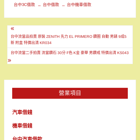
台中3C借款
台中借款
台中機車借款
文
章
台中流當品拍賣 原裝 ZENITH 先力 EL PRIMERO 鑽圈 自動 男錶 9成5
新 附盒 特價出清 KR034
導
台中流當二手拍賣 流當鑽石 30分 F色 K金 豪華 男鑽戒 特價出清 KS043
覽
營業項目
汽車借錢
機車借錢
台中汽車借款