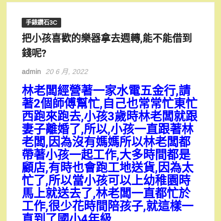
手錶鑽石3C
把小孩喜歡的樂器拿去週轉,能不能借到
錢呢?
admin
20 6 月, 2022
林老闆經營著一家水電五金行,請
著2個師傅幫忙,自己也常常忙東忙
西跑來跑去,小孩3歲時林老闆就跟
妻子離婚了,所以,小孩一直跟著林
老闆,因為沒有媽媽所以林老闆都
帶著小孩一起工作,大多時間都是
顧店,有時也會跑工地送貨,因為太
忙了,所以當小孩可以上幼稚園時
馬上就送去了,林老闆一直都忙於
工作,很少花時間陪孩子,就這樣一
直到了國小4年級.