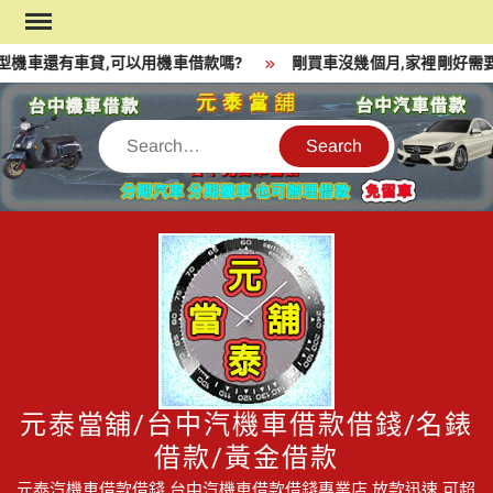
Skip
to
機車還有車貸,可以用機車借款嗎?
剛買車沒幾個月,家裡剛好需要
content
Search
元泰當舖/台中汽機車借款借錢/名錶
借款/黃金借款
元泰汽機車借款借錢,台中汽機車借款借錢專業店,放款迅速,可超