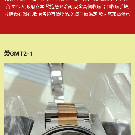
貸,免保人,政府立案,歡迎您來洽詢,現金高價收購台中收購手錶,
收購鑽石鑽石,收購各類有價物品,免費估價鑑定,歡迎您來電洽詢
勞GMT2-1