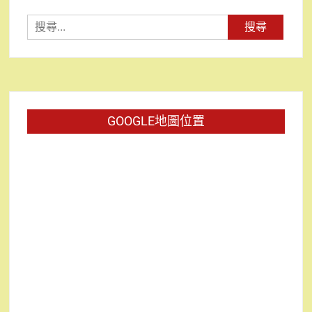
搜
尋
關
鍵
字:
GOOGLE地圖位置