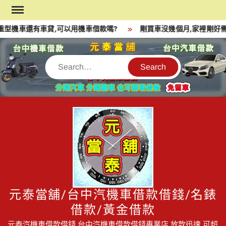
Skip
to
型機車還有車貸,可以用機車借款嗎?
剛買車沒幾個月,家裡剛好需
content
Search
元泰當舖/台中汽機車借款借錢/名錶
借款/黃金借款
元泰汽機車借款借錢,台中汽機車借款借錢專業店,放款迅速,可超