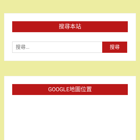
搜尋本站
搜
尋
關
鍵
字:
GOOGLE地圖位置