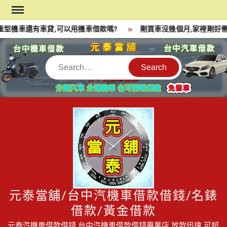
Skip
to
型機車還有車貸,可以用機車借款嗎?
剛買車沒幾個月,家裡剛好需
content
Search
元泰當舖/台中汽機車借款借錢/名錶
借款/黃金借款
元泰汽機車借款借錢,台中汽機車借款借錢專業店,放款迅速,可超