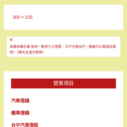
Full
300 × 225
size
文
章
高價收購手錶 我有一隻勞力士想賣，又不方便出門，哪邊可以幫我估價
呢?［陳先生成功案例］
導
覽
營業項目
汽車借錢
機車借錢
台中汽車借款