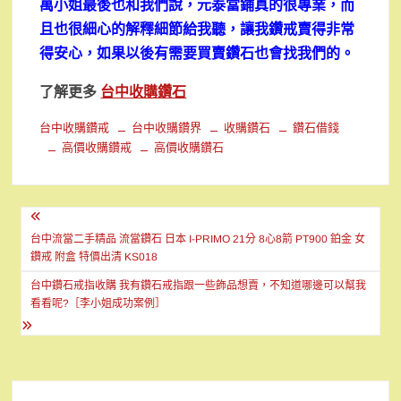
萬小姐最後也和我們說，元泰當鋪真的很專業，而
且也很細心的解釋細節給我聽，讓我鑽戒賣得非常
得安心，如果以後有需要買賣鑽石也會找我們的。
了解更多
台中收購鑽石
台中收購鑽戒
台中收購鑽界
收購鑽石
鑽石借錢
高價收購鑽戒
高價收購鑽石
文
章
台中流當二手精品 流當鑽石 日本 I-PRIMO 21分 8心8箭 PT900 鉑金 女
鑽戒 附盒 特價出清 KS018
導
台中鑽石戒指收購 我有鑽石戒指跟一些飾品想賣，不知道哪邊可以幫我
覽
看看呢?［李小姐成功案例］