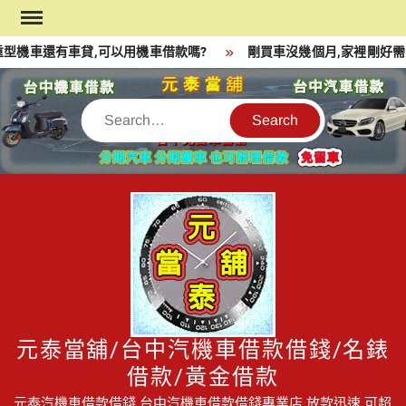
Skip
to
型機車還有車貸,可以用機車借款嗎?
剛買車沒幾個月,家裡剛好需要
content
Search
元泰當舖/台中汽機車借款借錢/名錶
借款/黃金借款
元泰汽機車借款借錢,台中汽機車借款借錢專業店,放款迅速,可超