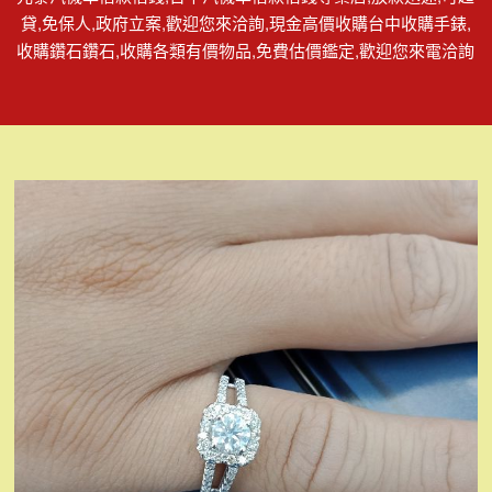
貸,免保人,政府立案,歡迎您來洽詢,現金高價收購台中收購手錶,
收購鑽石鑽石,收購各類有價物品,免費估價鑑定,歡迎您來電洽詢