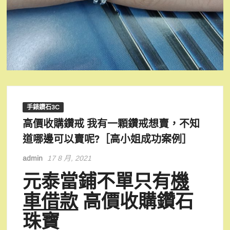
手錶鑽石3C
高價收購鑽戒 我有一顆鑽戒想賣，不知
道哪邊可以賣呢?［高小姐成功案例］
admin
17 8 月, 2021
元泰當鋪不單只有
機
車借款
高價收購鑽石
珠寶