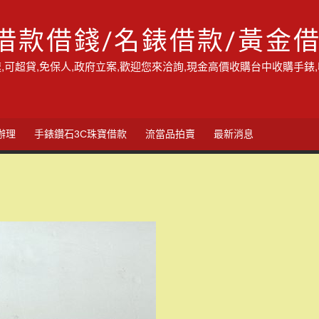
借款借錢/名錶借款/黃金
,可超貸,免保人,政府立案,歡迎您來洽詢,現金高價收購台中收購手錶
辦理
手錶鑽石3C珠寶借款
流當品拍賣
最新消息