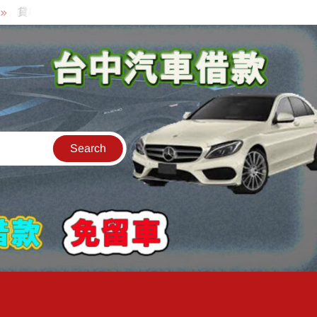
貸款中的中古機車可以借款嗎?機車可以騎走嗎?
汽車是公司的名字