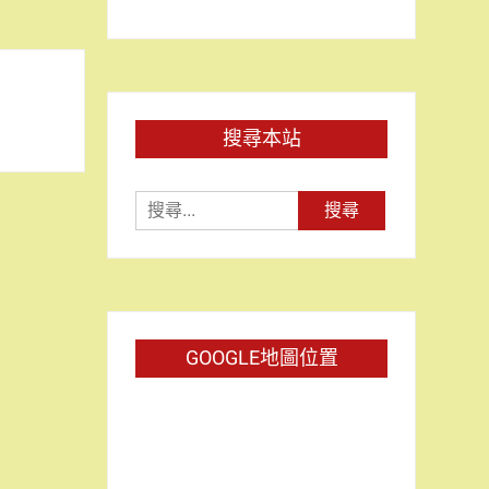
搜尋本站
搜
尋
關
鍵
字:
GOOGLE地圖位置