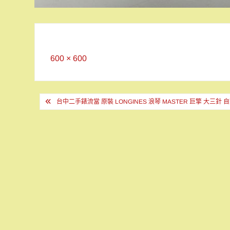
Full
600 × 600
size
文
台中二手錶流當 原裝 LONGINES 浪琴 MASTER 巨擎 大三針 
章
導
覽