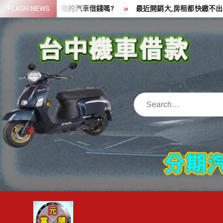
Skip
資金,可以拿貸款的汽車借錢嗎?
FLASH NEWS
最近開銷大,房租都快繳不出來了,
to
content
Search