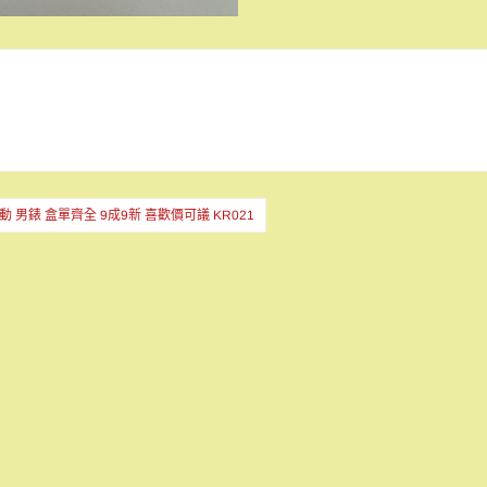
自動 男錶 盒單齊全 9成9新 喜歡價可議 KR021