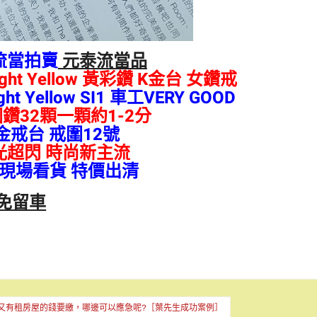
流當拍賣
元泰流當品
ight Yellow 黃彩鑽 K金台 女鑽戒
ht Yellow SI1 車工VERY GOOD
鑽32顆一顆約1-2分
金戒台 戒圍12號
光超閃 時尚新主流
現場看貨 特價出清
免留車
，又有租房屋的錢要繳，哪邊可以應急呢?［葉先生成功案例］