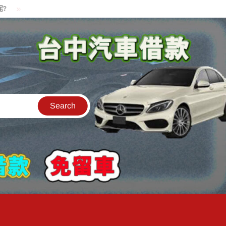
貸款中的中古機車可以借款嗎?機車可以騎走嗎?
汽車是公司的