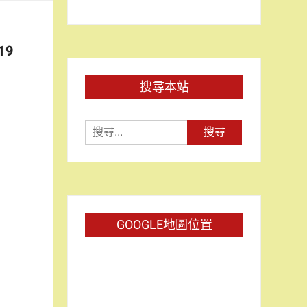
19
搜尋本站
搜
尋
關
鍵
字:
GOOGLE地圖位置