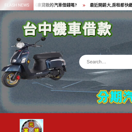
Skip
一筆資金,可以拿貸款的汽車借錢嗎?
FLASH NEWS
最近開銷大,房租都快繳不出來
to
content
Search