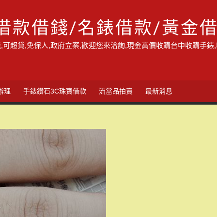
借款借錢/名錶借款/黃金
,可超貸,免保人,政府立案,歡迎您來洽詢,現金高價收購台中收購手錶
辦理
手錶鑽石3C珠寶借款
流當品拍賣
最新消息