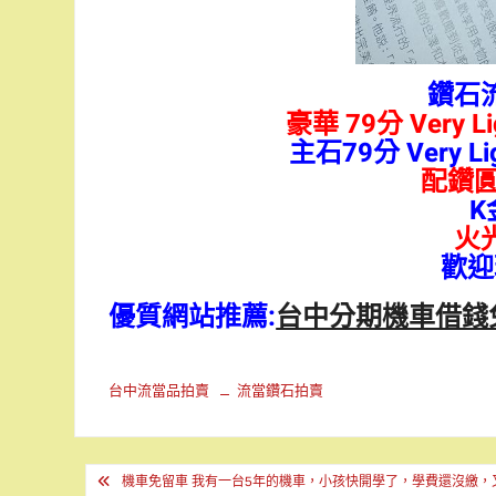
鑽石
豪華 79分 Very L
主石79分 Very Lig
配鑽圓
K
火
歡迎
優質網站推薦:
台中分期機車借錢
台中流當品拍賣
流當鑽石拍賣
文
機車免留車 我有一台5年的機車，小孩快開學了，學費還沒繳