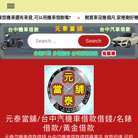
Skip
to
型機車還有車貸,可以用機車借款嗎?
剛買車沒幾個月,家裡剛好需
content
Search
元泰當舖/台中汽機車借款借錢/名錶
借款/黃金借款
元泰汽機車借款借錢,台中汽機車借款借錢專業店,放款迅速,可超