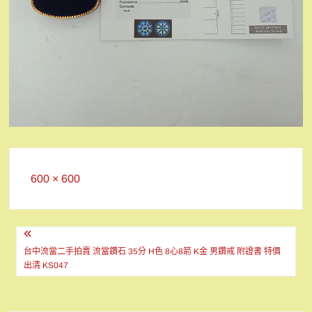
Full
600 × 600
size
文
章
台中流當二手拍賣 流當鑽石 35分 H色 8心8箭 K金 男鑽戒 附證書 特價
出清 KS047
導
覽