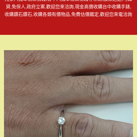
貸,免保人,政府立案,歡迎您來洽詢,現金高價收購台中收購手錶,
收購鑽石鑽石,收購各類有價物品,免費估價鑑定,歡迎您來電洽詢