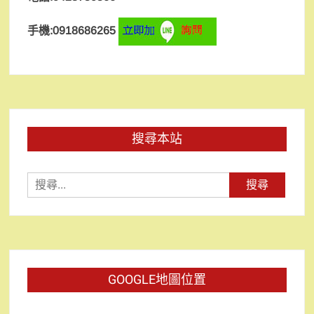
手機:0918686265
搜尋本站
搜
尋
關
鍵
字:
GOOGLE地圖位置