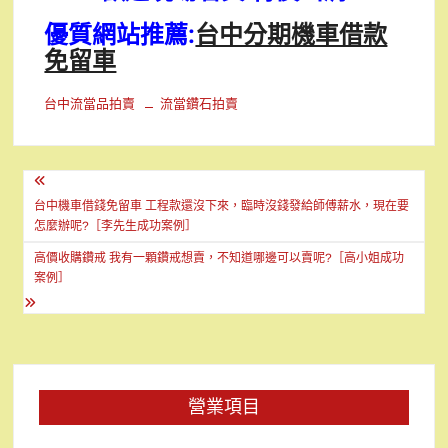
優質網站推薦:
台中分期機車借款
免留車
台中流當品拍賣
流當鑽石拍賣
文
章
台中機車借錢免留車 工程款還沒下來，臨時沒錢發給師傅薪水，現在要
怎麼辦呢?［李先生成功案例］
導
高價收購鑽戒 我有一顆鑽戒想賣，不知道哪邊可以賣呢?［高小姐成功
覽
案例］
營業項目