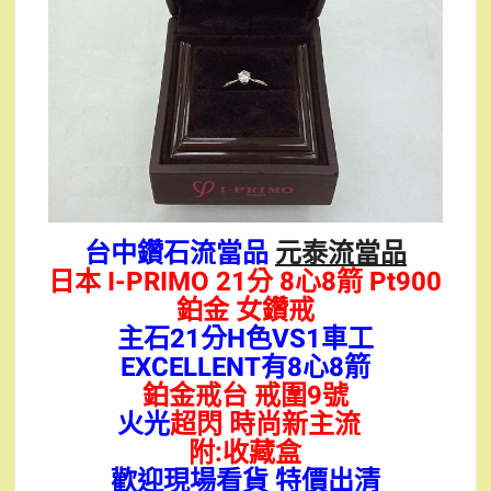
台中鑽石流當品
元泰流當品
日本 I-PRIMO 21分 8心8箭 Pt900
鉑金 女鑽戒
主石21分H色VS1車工
EXCELLENT有8心8箭
鉑金戒台 戒圍9號
火光
超閃 時尚新主流
附:收藏盒
歡迎現場看貨 特價出清