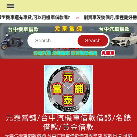
Skip
to
型機車還有車貸,可以用機車借款嗎?
剛買車沒幾個月,家裡剛好需要
content
Search
元泰當舖/台中汽機車借款借錢/名錶
借款/黃金借款
元泰汽機車借款借錢,台中汽機車借款借錢專業店,放款迅速,可超