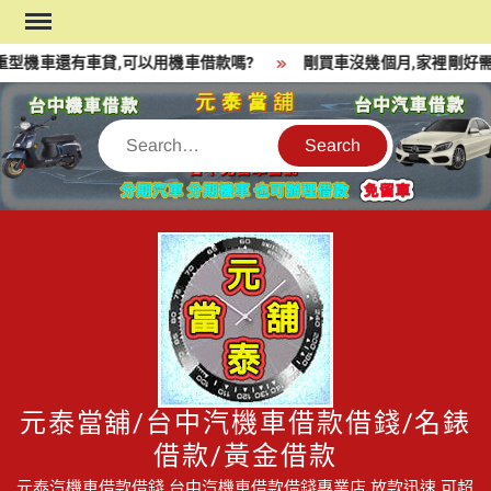
Skip
to
型機車還有車貸,可以用機車借款嗎?
剛買車沒幾個月,家裡剛好需
content
Search
元泰當舖/台中汽機車借款借錢/名錶
借款/黃金借款
元泰汽機車借款借錢,台中汽機車借款借錢專業店,放款迅速,可超