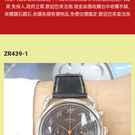
貸,免保人,政府立案,歡迎您來洽詢,現金高價收購台中收購手錶,
收購鑽石鑽石,收購各類有價物品,免費估價鑑定,歡迎您來電洽詢
ZR439-1