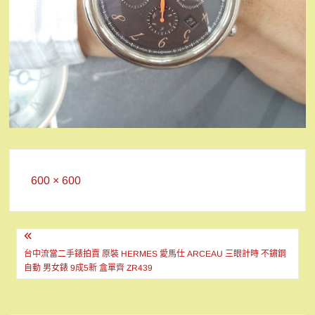
Full
600 × 600
size
文
章
台中流當二手錶拍賣 原裝 HERMES 愛馬仕 ARCEAU 三眼計時 不鏽鋼
自動 男女錶 9成5新 盒單齊 ZR439
導
覽