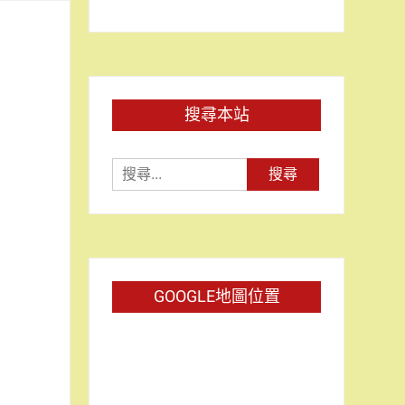
搜尋本站
搜
尋
關
鍵
字:
GOOGLE地圖位置