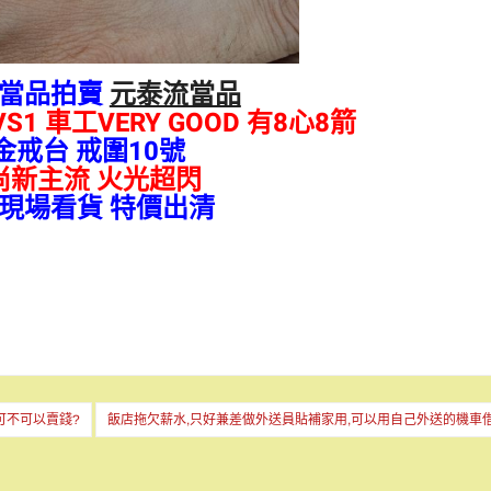
流當品拍賣
元泰流當品
VS1
車工VERY GOOD 有8心8箭
金戒台 戒圍10號
尚新主流 火光超閃
現場看貨 特價出清
可不可以賣錢?
飯店拖欠薪水,只好兼差做外送員貼補家用,可以用自己外送的機車