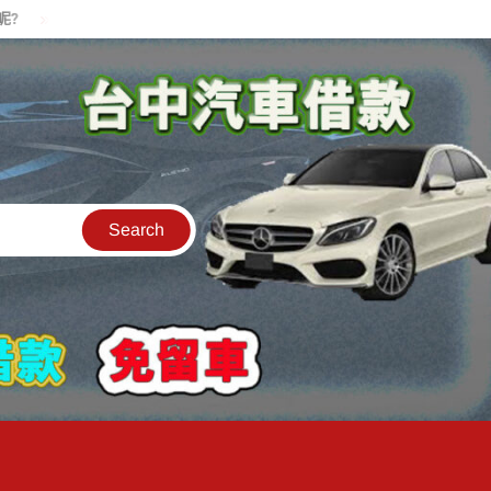
貸款中的中古機車可以借款嗎?機車可以騎走嗎?
汽車是公司的