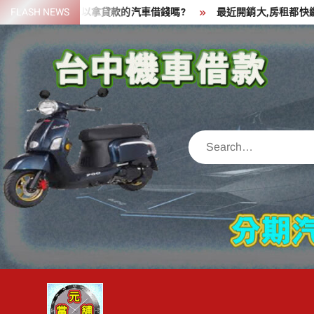
Skip
一筆資金,可以拿貸款的汽車借錢嗎?
FLASH NEWS
最近開銷大,房租都快繳不出來
to
content
Search