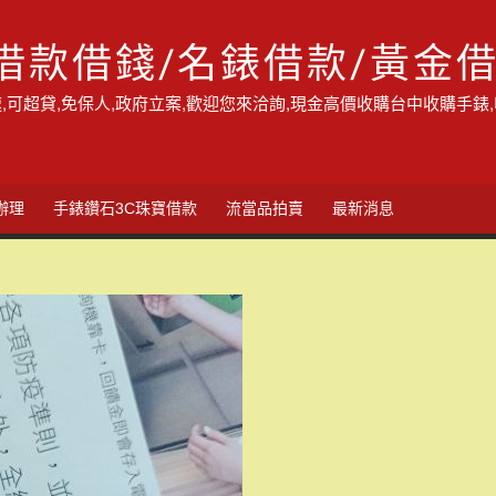
借款借錢/名錶借款/黃金
,可超貸,免保人,政府立案,歡迎您來洽詢,現金高價收購台中收購手錶
辦理
手錶鑽石3C珠寶借款
流當品拍賣
最新消息