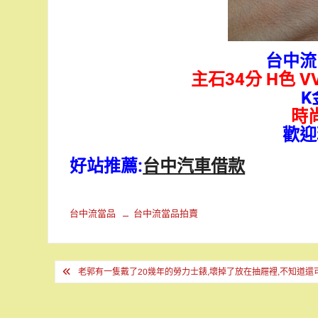
台中
主石34分
H色 V
K
時
歡迎
好站推薦:
台中汽車借款
台中流當品
台中流當品拍賣
文
老郭有一隻戴了20幾年的勞力士錶,壞掉了放在抽屜裡,不知道還
章