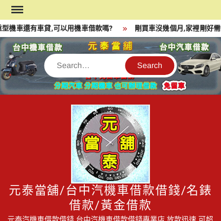
Skip
to
型機車還有車貸,可以用機車借款嗎?
剛買車沒幾個月,家裡剛好需要
content
Search
元泰當舖/台中汽機車借款借錢/名錶
借款/黃金借款
元泰汽機車借款借錢,台中汽機車借款借錢專業店,放款迅速,可超