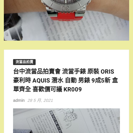
流當品拍賣
台中流當品拍賣會 流當手錶 原裝 ORIS
豪利時 AQUIS 潛水 自動 男錶 9成5新 盒
單齊全 喜歡價可議 KR009
admin
28 5 月, 2021