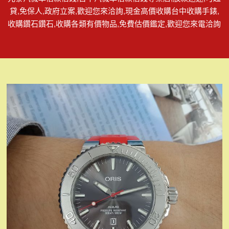
貸,免保人,政府立案,歡迎您來洽詢,現金高價收購台中收購手錶,
收購鑽石鑽石,收購各類有價物品,免費估價鑑定,歡迎您來電洽詢