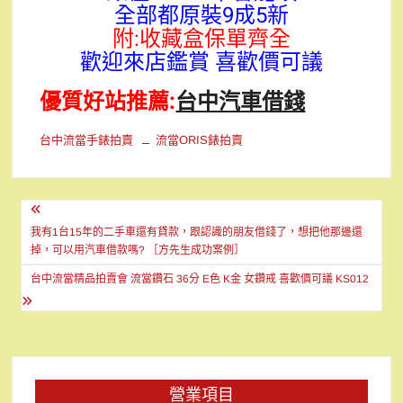
全部都原裝9成5新
附:收藏盒保單齊全
歡迎來店鑑賞 喜歡價可議
優質好站推薦:
台中汽車借錢
台中流當手錶拍賣
流當ORIS錶拍賣
文
章
我有1台15年的二手車還有貸款，跟認識的朋友借錢了，想把他那邊還
掉，可以用汽車借款嗎? ［方先生成功案例］
導
台中流當精品拍賣會 流當鑽石 36分 E色 K金 女鑽戒 喜歡價可議 KS012
覽
營業項目