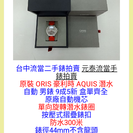
台中流當二手錶拍賣
元泰流當手
錶拍賣
原裝 ORIS 豪利時 AQUIS 潛水
自動 男錶 9成5新 盒單齊全
原廠自動機芯
單向旋轉潛水錶圈
按壓式摺疊錶扣
防水300米
錶徑44mm不含龍頭