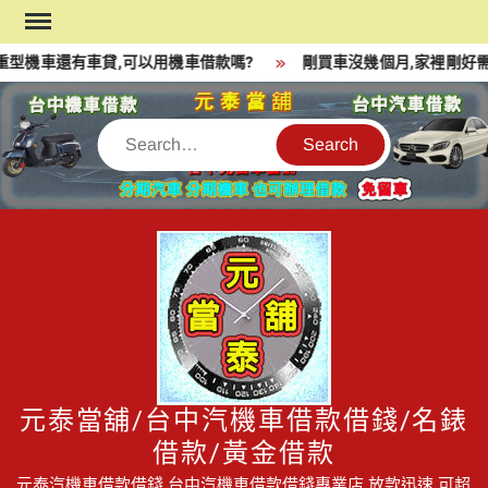
Skip
to
型機車還有車貸,可以用機車借款嗎?
剛買車沒幾個月,家裡剛好需
content
Search
元泰當舖/台中汽機車借款借錢/名錶
借款/黃金借款
元泰汽機車借款借錢,台中汽機車借款借錢專業店,放款迅速,可超