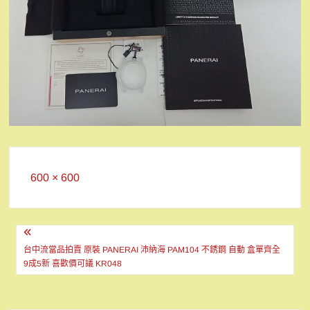
Full
600 × 600
size
文
章
台中流當品拍賣 原裝 PANERAI 沛納海 PAM104 不銹鋼 自動 盒單齊全
9成5新 喜歡價可議 KR048
導
覽