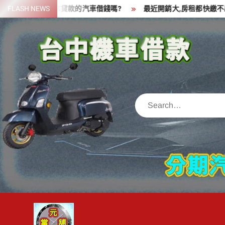
Skip
資金,可以拿貸款的汽車借錢嗎?
FLASH NEWS
最近開銷大,房租都快繳不出來了,
to
content
Search