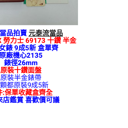
流當品拍賣
元泰流當品
X 勞力士 69173 十鑽 半金
女錶 9成5新 盒單齊
原廠機心2135
錶徑26mm
原裝十鑽面盤
原裝半金錶帶
顆都原裝9成5新
件:保單
收藏盒齊全
來店鑑賞 喜歡價可議