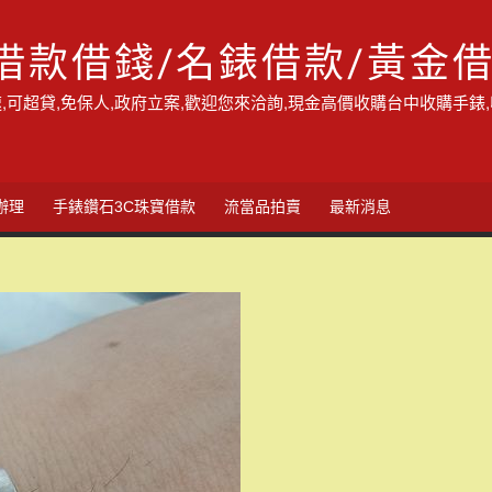
借款借錢/名錶借款/黃金
,可超貸,免保人,政府立案,歡迎您來洽詢,現金高價收購台中收購手錶
辦理
手錶鑽石3C珠寶借款
流當品拍賣
最新消息