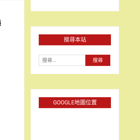
議
搜尋本站
搜
尋
關
鍵
字:
GOOGLE地圖位置