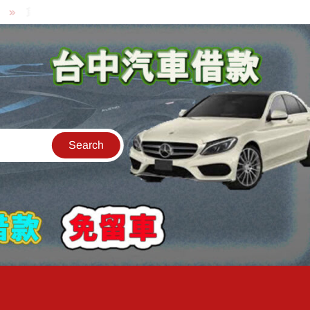
貸款中的中古機車可以借款嗎?機車可以騎走嗎?
汽車是公司的名字