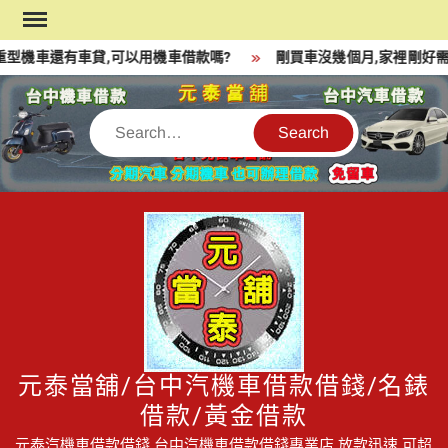
Skip
to
型機車還有車貸,可以用機車借款嗎?
剛買車沒幾個月,家裡剛好需
content
Search
元泰當舖/台中汽機車借款借錢/名錶
借款/黃金借款
元泰汽機車借款借錢,台中汽機車借款借錢專業店,放款迅速,可超