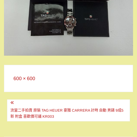
Full
600 × 600
size
文
章
流當二手拍賣 原裝 TAG HEUER 豪雅 CARRERA 計時 自動 男錶 9成5
新 附盒 喜歡價可議 KR003
導
覽