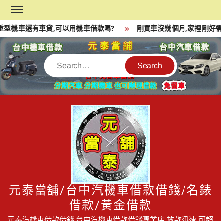
Skip
to
型機車還有車貸,可以用機車借款嗎?
剛買車沒幾個月,家裡剛好需
content
Search
元泰當舖/台中汽機車借款借錢/名錶
借款/黃金借款
元泰汽機車借款借錢,台中汽機車借款借錢專業店,放款迅速,可超