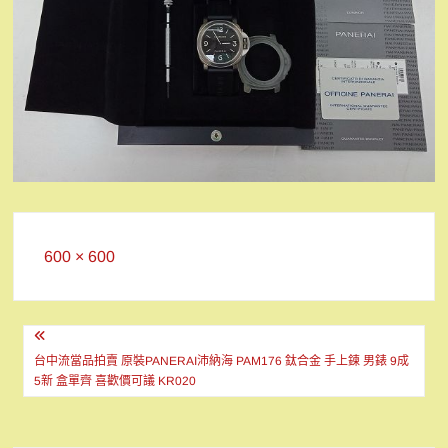
Full
600 × 600
size
文
章
台中流當品拍賣 原裝PANERAI沛納海 PAM176 鈦合金 手上鍊 男錶 9成
5新 盒單齊 喜歡價可議 KR020
導
覽