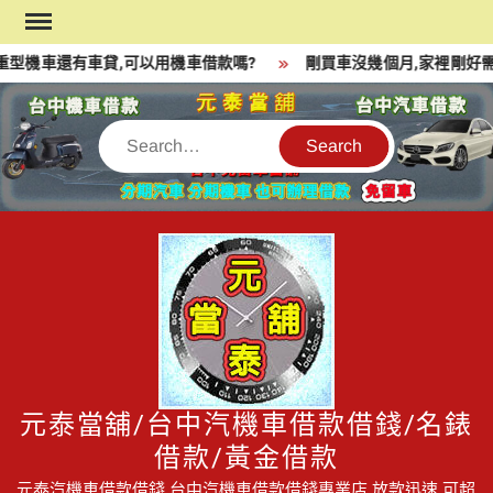
Skip
to
型機車還有車貸,可以用機車借款嗎?
剛買車沒幾個月,家裡剛好需
content
Search
元泰當舖/台中汽機車借款借錢/名錶
借款/黃金借款
元泰汽機車借款借錢,台中汽機車借款借錢專業店,放款迅速,可超