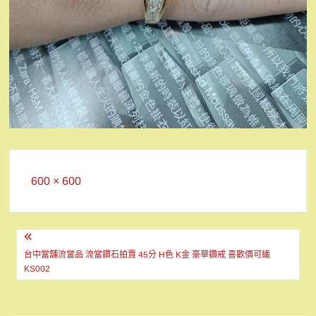
Full
600 × 600
size
文
章
台中當舖流當品 流當鑽石拍賣 45分 H色 K金 豪華鑽戒 喜歡價可議
KS002
導
覽