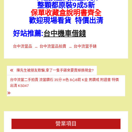
整顆都原裝9成5新
保單收藏盒說明書齊全
歡迎現場看貨 特價出清
好站推薦:
台中機車借錢
台中流當品
台中流當品拍賣
台中流當手錶
文
陳先生被朋友欺騙,拿了一隻手錶來要賣掉換現金?
章
台中流當二手拍賣 流當鑽石 35分 H色 8心8箭 K金 男鑽戒 附證書 特價
導
出清 KS047
覽
營業項目