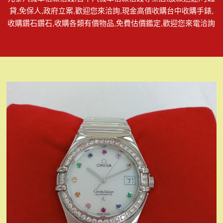
貸,免保人,政府立案,歡迎您來洽詢,現金高價收購台中收購手錶,
收購鑽石鑽石,收購各類有價物品,免費估價鑑定,歡迎您來電洽詢