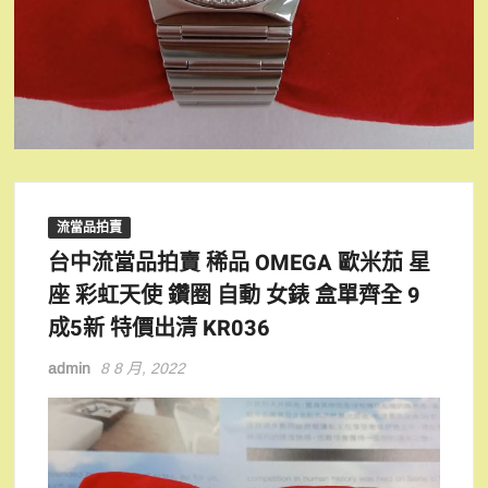
流當品拍賣
台中流當品拍賣 稀品 OMEGA 歐米茄 星
座 彩虹天使 鑽圈 自動 女錶 盒單齊全 9
成5新 特價出清 KR036
admin
8 8 月, 2022