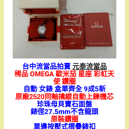
台中流當品拍賣
元泰流當品
稀品 OMEGA 歐米茄 星座 彩虹天
使 鑽圈
自動 女錶 盒單齊全 9成5新
原廠2
520同軸擒縱自動上鍊機芯
珍珠母貝寶石面盤
錶徑27.5mm不含龍頭
原裝鑽圈
單邊按壓式摺疊錶扣