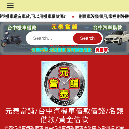
Skip
to
型機車還有車貸,可以用機車借款嗎?
剛買車沒幾個月,家裡剛好需要
content
Search
元泰當舖/台中汽機車借款借錢/名錶
借款/黃金借款
元泰汽機車借款借錢,台中汽機車借款借錢專業店,放款迅速,可超