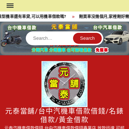
Skip
to
型機車還有車貸,可以用機車借款嗎?
剛買車沒幾個月,家裡剛好需
content
Search
元泰當舖/台中汽機車借款借錢/名錶
借款/黃金借款
元泰汽機車借款借錢,台中汽機車借款借錢專業店,放款迅速,可超