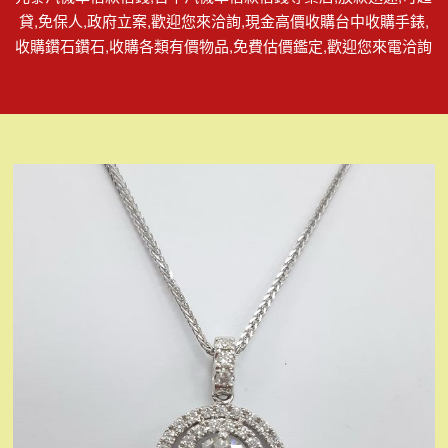
貸,免保人,政府立案,歡迎您來洽詢,現金高價收購台中收購手錶,
收購鑽石鑽石,收購各類有價物品,免費估價鑑定,歡迎您來電洽詢