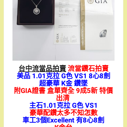
台中流當品拍賣
流當鑽石拍賣
美品 1.01克拉 G色 VS1 8心8劍
超豪華 K金 鑽墜
附GIA證書 盒單齊全 9成5新 特價
出清
主石1.01克拉 G色 VS1
豪華配鑽太多不知怎數
車工3個Excellent 有8心8劍