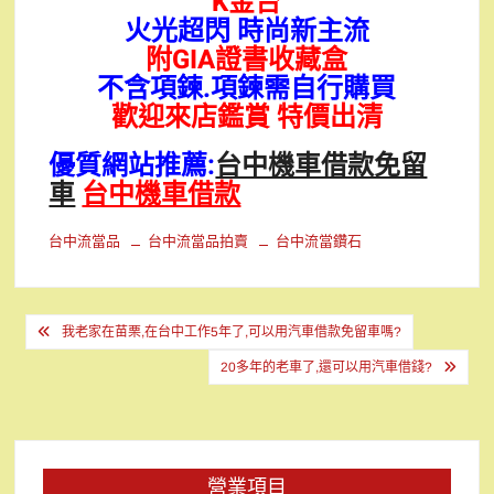
K金台
火光超閃 時尚新主流
附GIA證書收藏盒
不含項鍊.項鍊需自行購買
歡迎來店鑑賞 特價出清
優質網站推薦:
台中機車借款免留
車
台中機車借款
台中流當品
台中流當品拍賣
台中流當鑽石
文
我老家在苗栗,在台中工作5年了,可以用汽車借款免留車嗎?
章
20多年的老車了,還可以用汽車借錢?
導
覽
營業項目