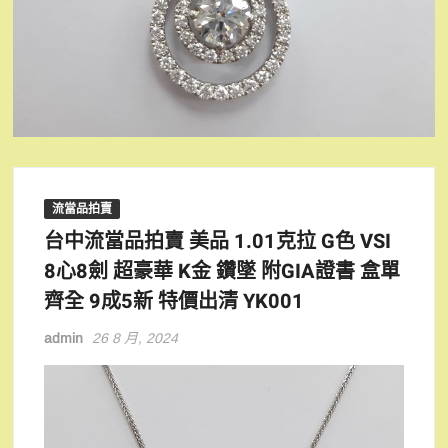
流當品拍賣
台中流當品拍賣 美品 1.01克拉 G色 VSI
8心8劍 超豪華 K金 鑽墜 附GIA證書 盒單
齊全 9成5新 特價出清 YK001
admin
26 8 月, 2024