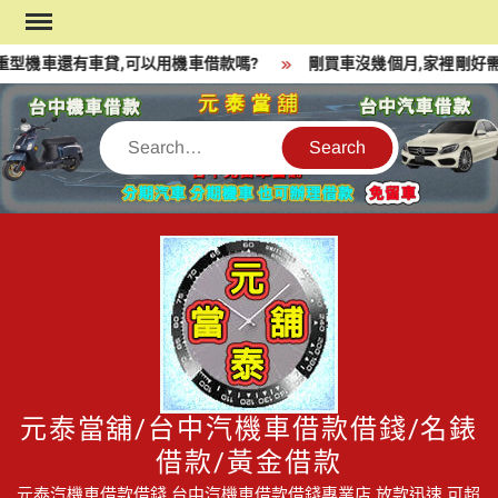
Skip
to
型機車還有車貸,可以用機車借款嗎?
剛買車沒幾個月,家裡剛好需
content
Search
元泰當舖/台中汽機車借款借錢/名錶
借款/黃金借款
元泰汽機車借款借錢,台中汽機車借款借錢專業店,放款迅速,可超