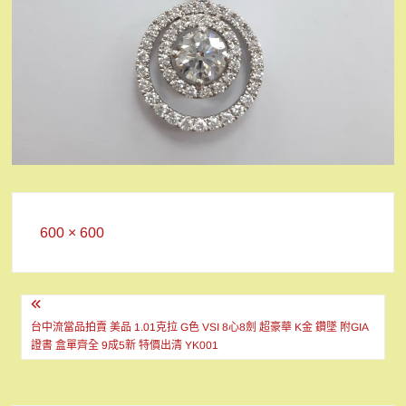
Full
600 × 600
size
文
章
台中流當品拍賣 美品 1.01克拉 G色 VSI 8心8劍 超豪華 K金 鑽墜 附GIA
證書 盒單齊全 9成5新 特價出清 YK001
導
覽