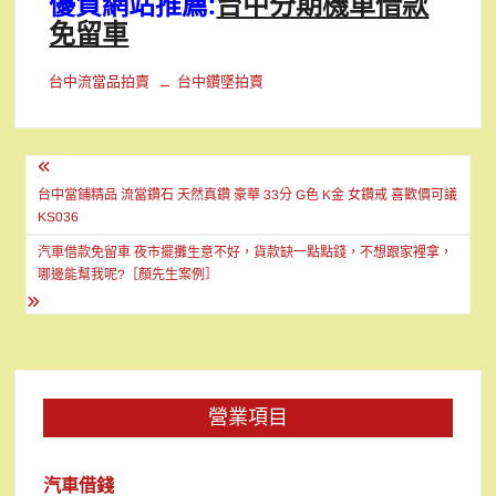
優質網站推薦:
台中分期機車借款
免留車
台中流當品拍賣
台中鑽墜拍賣
文
章
台中當鋪精品 流當鑽石 天然真鑽 豪華 33分 G色 K金 女鑽戒 喜歡價可議
KS036
導
汽車借款免留車 夜市擺攤生意不好，貨款缺一點點錢，不想跟家裡拿，
覽
哪邊能幫我呢?［顏先生案例］
營業項目
汽車借錢