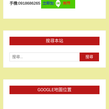
手機:0918686265
搜尋本站
搜
尋
關
鍵
字:
GOOGLE地圖位置