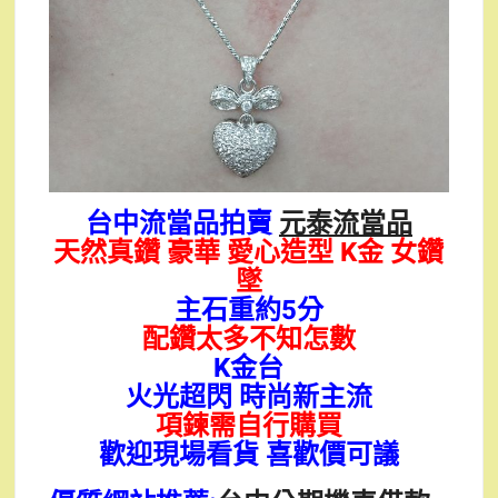
台中流當品拍賣
元泰流當品
天然真鑽 豪華 愛心造型 K金 女鑽
墜
主石重約5分
配鑽太多不知怎數
K金台
火光超閃 時尚新主流
項鍊需自行購買
歡迎現場看貨 喜歡價可議