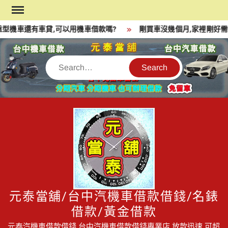
Skip
to
型機車還有車貸,可以用機車借款嗎?
剛買車沒幾個月,家裡剛好需要
content
Search
元泰當舖/台中汽機車借款借錢/名錶
借款/黃金借款
元泰汽機車借款借錢,台中汽機車借款借錢專業店,放款迅速,可超