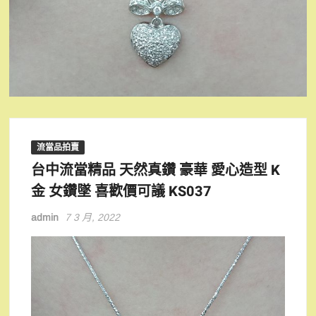
流當品拍賣
台中流當精品 天然真鑽 豪華 愛心造型 K
金 女鑽墜 喜歡價可議 KS037
admin
7 3 月, 2022