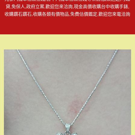
貸,免保人,政府立案,歡迎您來洽詢,現金高價收購台中收購手錶,
收購鑽石鑽石,收購各類有價物品,免費估價鑑定,歡迎您來電洽詢