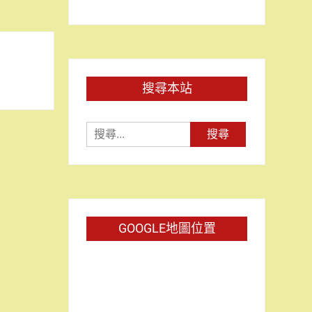
搜尋本站
搜
尋
關
鍵
字:
GOOGLE地圖位置