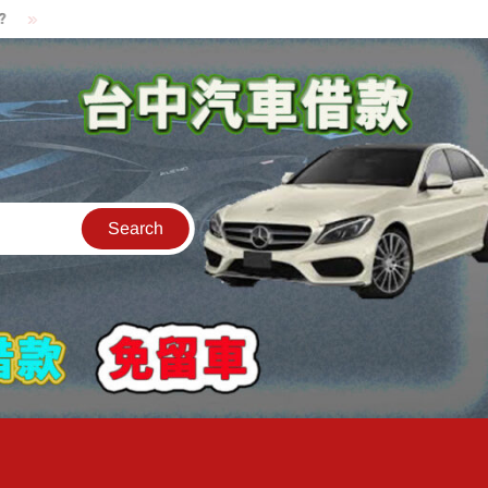
貸款中的中古機車可以借款嗎?機車可以騎走嗎?
汽車是公司的