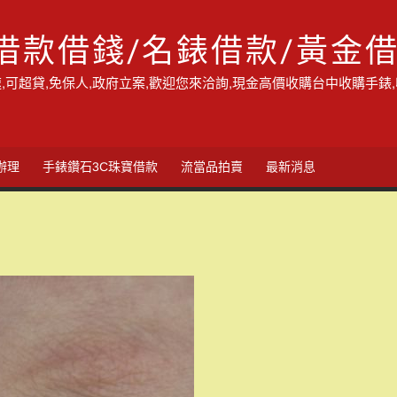
借款借錢/名錶借款/黃金
,可超貸,免保人,政府立案,歡迎您來洽詢,現金高價收購台中收購手錶
辦理
手錶鑽石3C珠寶借款
流當品拍賣
最新消息