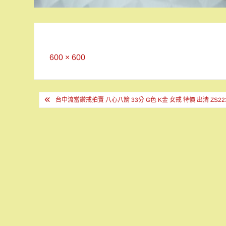
Full
600 × 600
size
文
台中流當鑽戒拍賣 八心八箭 33分 G色 K金 女戒 特價 出清 ZS22
章
導
覽