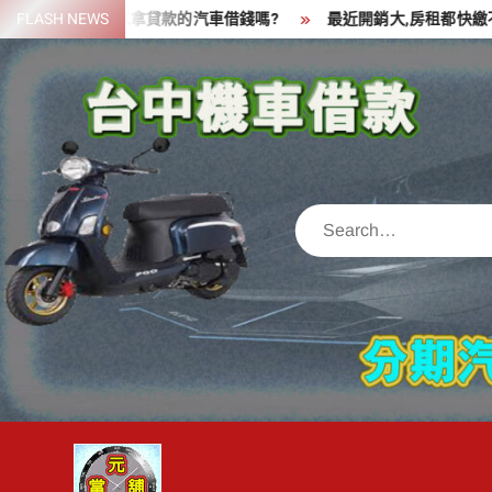
Skip
一筆資金,可以拿貸款的汽車借錢嗎?
FLASH NEWS
最近開銷大,房租都快繳不出來
to
content
Search