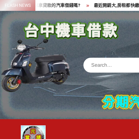
Skip
筆資金,可以拿貸款的汽車借錢嗎?
FLASH NEWS
最近開銷大,房租都快繳不出來了
to
content
Search