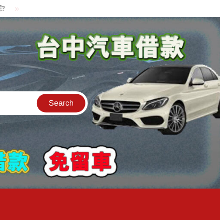
貸款中的中古機車可以借款嗎?機車可以騎走嗎?
汽車是公司的名