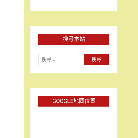
搜尋本站
搜
尋
關
鍵
字:
GOOGLE地圖位置