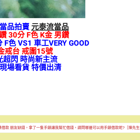
流當品拍賣
元泰流當品
 30分 F色 K金 男鑽
F色 VS1 車工VERY GOOD
金戒台 戒圍15號
光超閃 時尚新主流
現場看貨 特價出清
錶借款 朋友缺錢，拿了一隻手錶讓我幫忙借錢，請問哪邊可以用手錶借款呢?［陳先