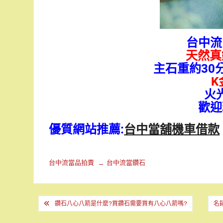
台中
天然真鑽
主石重約30分 
K
火
歡迎
優質網站推薦:
台中當舖機車借款
台中流當品拍賣
台中流當鑽石
文
鑽石八心八箭是什麼?買鑽石需要買有八心八箭嗎?
名
章