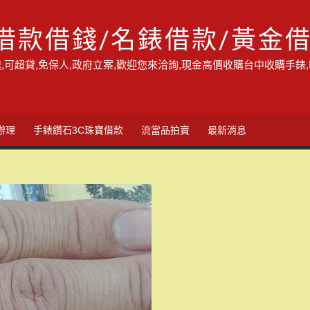
借款借錢/名錶借款/黃金
,可超貸,免保人,政府立案,歡迎您來洽詢,現金高價收購台中收購手錶
辦理
手錶鑽石3C珠寶借款
流當品拍賣
最新消息