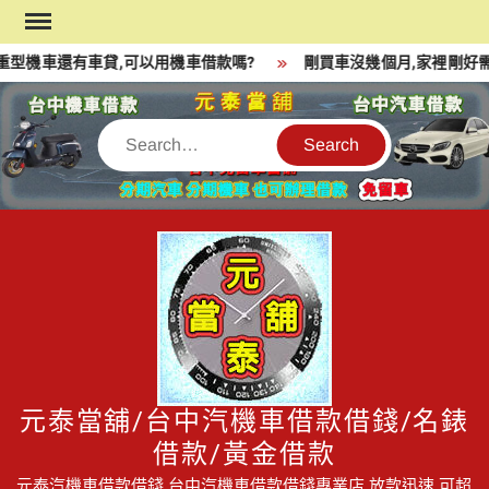
Skip
to
型機車還有車貸,可以用機車借款嗎?
剛買車沒幾個月,家裡剛好需
content
Search
元泰當舖/台中汽機車借款借錢/名錶
借款/黃金借款
元泰汽機車借款借錢,台中汽機車借款借錢專業店,放款迅速,可超