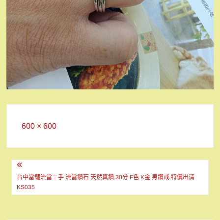
Full
600 × 600
size
文
章
台中當舖流當二手 流當鑽石 天然真鑽 30分 F色 K金 男鑽戒 特價出清
KS035
導
覽