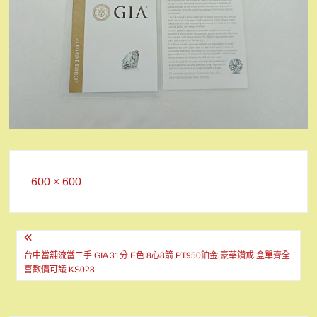
Full
600 × 600
size
文
章
台中當舖流當二手 GIA 31分 E色 8心8箭 PT950鉑金 豪華鑽戒 盒單齊全
喜歡價可議 KS028
導
覽