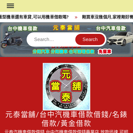
Skip
to
型機車還有車貸,可以用機車借款嗎?
剛買車沒幾個月,家裡剛好需
content
Search
元泰當舖/台中汽機車借款借錢/名錶
借款/黃金借款
元泰汽機車借款借錢,台中汽機車借款借錢專業店,放款迅速,可超