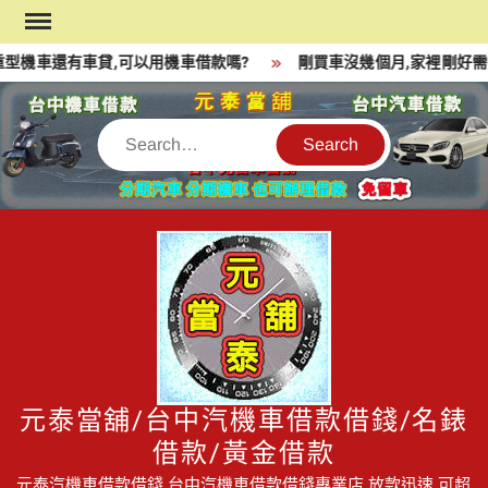
Skip
to
型機車還有車貸,可以用機車借款嗎?
剛買車沒幾個月,家裡剛好需要
content
Search
元泰當舖/台中汽機車借款借錢/名錶
借款/黃金借款
元泰汽機車借款借錢,台中汽機車借款借錢專業店,放款迅速,可超