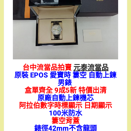
台中流當品拍賣
元泰流當品
原裝 EPOS 愛寶時 簍空 自動上鍊
男錶
盒單齊全 9成5新 特價出清
原廠自動上鍊機芯
阿拉伯數字時標顯示 日期顯示
100米防水
簍空背蓋
錶徑42mm不含龍頭