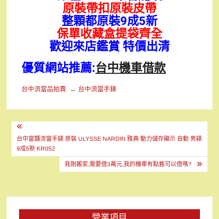
原裝帶扣原裝皮帶
整顆都原裝9成5新
保單收藏盒提袋齊全
歡迎來店鑑賞 特價出清
優質網站推薦:
台中機車借款
台中流當品拍賣
台中流當手錶
文
章
台中當舖流當手錶 原裝 ULYSSE NARDIN 雅典 動力儲存顯示 自動 男錶
9成5新 KR052
導
我剛搬家,需要借3萬元,我的機車有點舊可以借嗎?
覽
營業項目