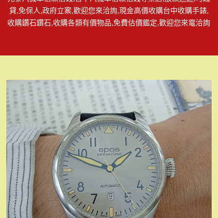
貸,免保人,政府立案,歡迎您來洽詢,現金高價收購台中收購手錶,
收購鑽石鑽石,收購各類有價物品,免費估價鑑定,歡迎您來電洽詢