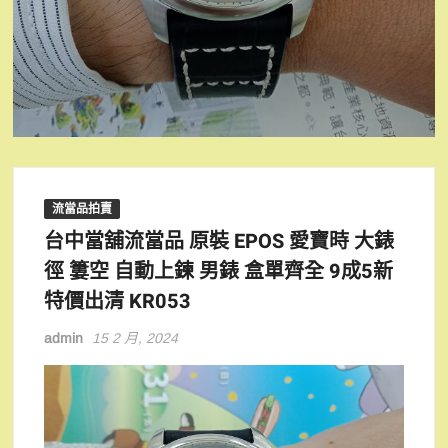
流當品拍賣
台中當舖流當品 原裝 EPOS 愛寶時 大錶
徑 簍空 自動上鍊 男錶 盒單齊全 9成5新
特價出清 KR053
admin
15 2 月, 2024