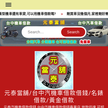
Skip
to
型機車還有車貸,可以用機車借款嗎?
剛買車沒幾個月,家裡剛好需
content
Search
元泰當舖/台中汽機車借款借錢/名錶
借款/黃金借款
元泰汽機車借款借錢,台中汽機車借款借錢專業店,放款迅速,可超