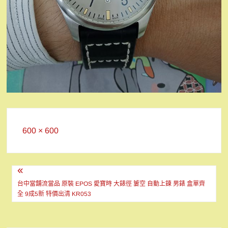
Full
600 × 600
size
文
章
台中當舖流當品 原裝 EPOS 愛寶時 大錶徑 簍空 自動上鍊 男錶 盒單齊
全 9成5新 特價出清 KR053
導
覽