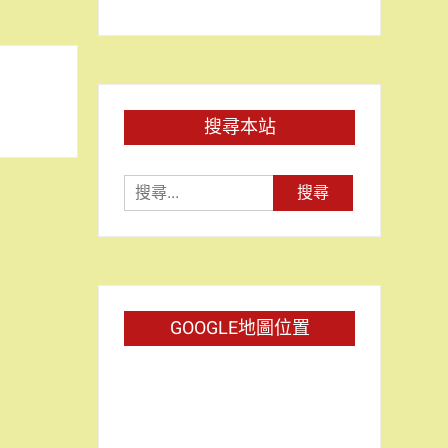
搜尋本站
搜
尋
關
鍵
字:
GOOGLE地圖位置