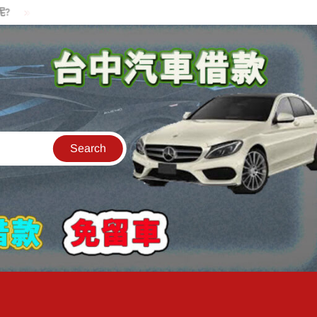
貸款中的中古機車可以借款嗎?機車可以騎走嗎?
汽車是公司的