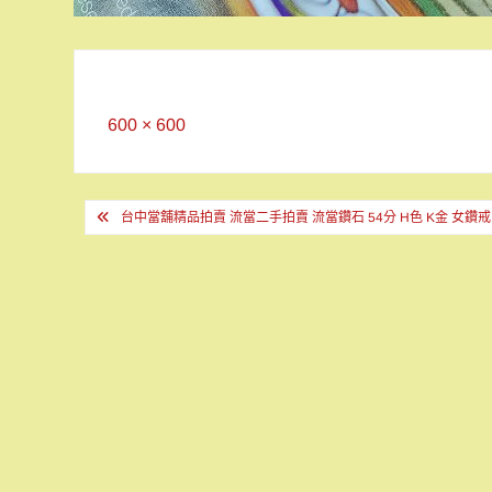
Full
600 × 600
size
文
台中當舖精品拍賣 流當二手拍賣 流當鑽石 54分 H色 K金 女鑽戒 
章
導
覽