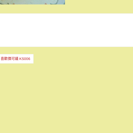
喜歡價可議 KS006