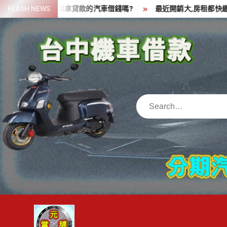
Skip
一筆資金,可以拿貸款的汽車借錢嗎?
FLASH NEWS
最近開銷大,房租都快繳不出
to
content
Search