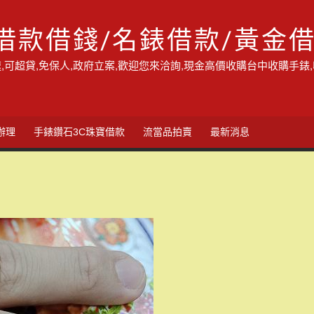
借款借錢/名錶借款/黃金
,可超貸,免保人,政府立案,歡迎您來洽詢,現金高價收購台中收購手錶
辦理
手錶鑽石3C珠寶借款
流當品拍賣
最新消息