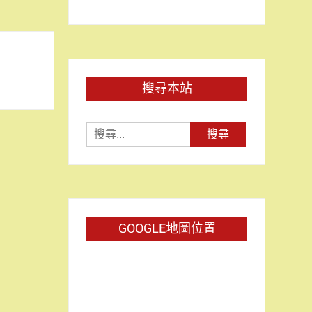
搜尋本站
搜
尋
關
鍵
字:
GOOGLE地圖位置