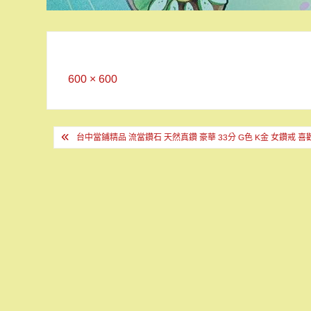
Full
600 × 600
size
文
台中當鋪精品 流當鑽石 天然真鑽 豪華 33分 G色 K金 女鑽戒 喜歡
章
導
覽