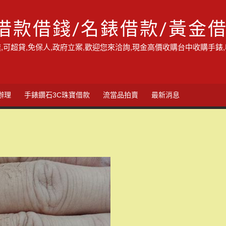
借款借錢/名錶借款/黃金
,可超貸,免保人,政府立案,歡迎您來洽詢,現金高價收購台中收購手錶
辦理
手錶鑽石3C珠寶借款
流當品拍賣
最新消息