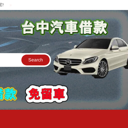
貸款中的中古機車可以借款嗎?機車可以騎走嗎?
汽車是公司的