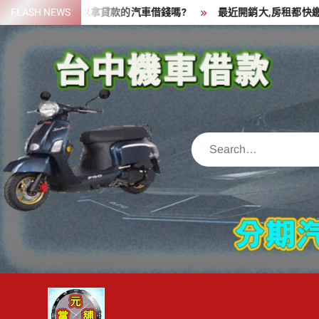
Skip
一筆資金,可以拿貸款的汽車借錢嗎?
FLASH NEWS
最近開銷大,房租都快繳不出
to
content
Search