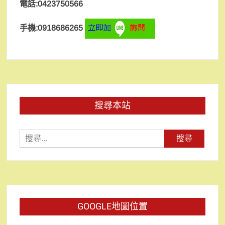
電話:0423750566
手機:0918686265
搜尋本站
搜
尋
關
鍵
字:
GOOGLE地圖位置