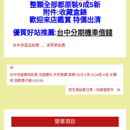
整顆全部都原裝9成5新
附件:收藏盒錶
歡迎來店鑑賞 特價出清
優質好站推薦:
台中分期機車借錢
台中流當品拍賣
浪琴表拍賣
文
章
台中流當鑽戒拍賣 流當鑽石 天然真鑽 豪華 30分 E色 8心8箭 K金 女鑽
戒 喜歡價可議 KS039
導
陌生電話要注意，別被當肥羊
覽
營業項目