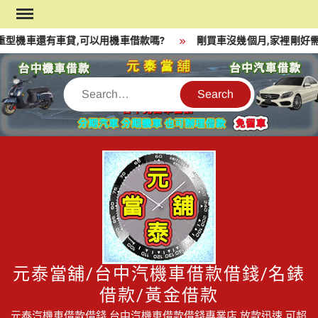
Skip
to
型機車還有車貸,可以用機車借款嗎?
剛買車沒幾個月,家裡剛好需
content
Search
元泰當舖/台中汽機車借款借錢/名錶
借款/黃金借款
元泰汽機車借款借錢,台中汽機車借款借錢專業店,放款迅速,可超