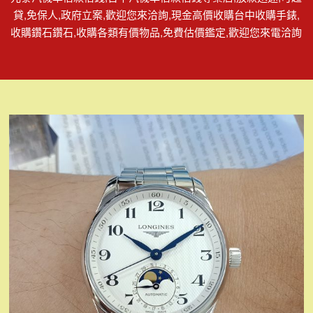
貸,免保人,政府立案,歡迎您來洽詢,現金高價收購台中收購手錶,
收購鑽石鑽石,收購各類有價物品,免費估價鑑定,歡迎您來電洽詢