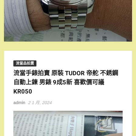
流當品拍賣
流當手錶拍賣 原裝 TUDOR 帝舵 不銹鋼
自動上鍊 男錶 9成5新 喜歡價可議
KR050
admin
2 1 月, 2024