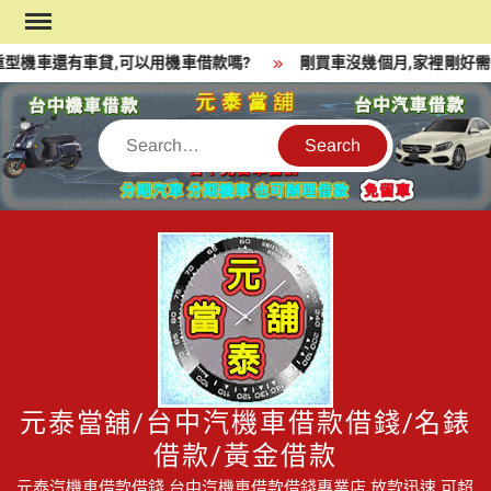
Skip
to
型機車還有車貸,可以用機車借款嗎?
剛買車沒幾個月,家裡剛好需要
content
Search
元泰當舖/台中汽機車借款借錢/名錶
借款/黃金借款
元泰汽機車借款借錢,台中汽機車借款借錢專業店,放款迅速,可超