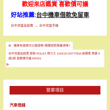
歡迎來店鑑賞 喜歡價可議
好站推薦:
台中機車借款免留車
台中流當品拍賣
台中流當手錶
文
機車有違規可以借錢嗎?需要把罰單繳清嗎?
章
台中流當品拍賣 原裝 ROLEX 勞力士 116518 DAYTONA 迪通拿 男錶 9
導
成5新 喜歡價可議 KR051
覽
營業項目
汽車借錢