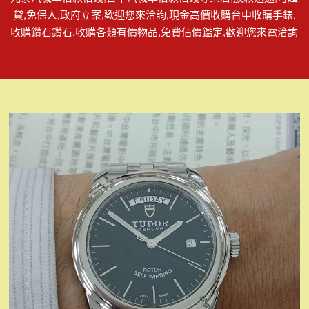
貸,免保人,政府立案,歡迎您來洽詢,現金高價收購台中收購手錶,
收購鑽石鑽石,收購各類有價物品,免費估價鑑定,歡迎您來電洽詢