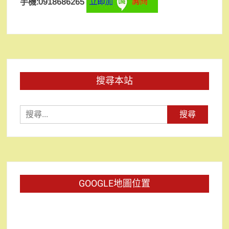
手機:0918686265
搜尋本站
搜
尋
關
鍵
字:
GOOGLE地圖位置