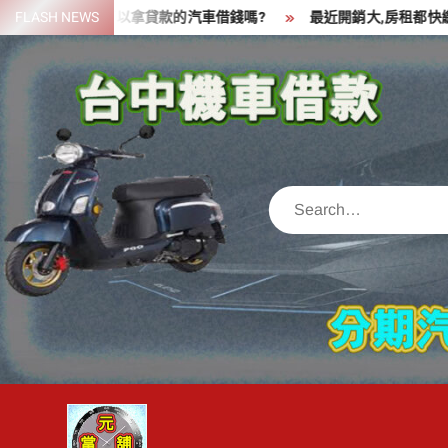
Skip
要一筆資金,可以拿貸款的汽車借錢嗎?
FLASH NEWS
最近開銷大,房租都快繳不出
to
content
Search