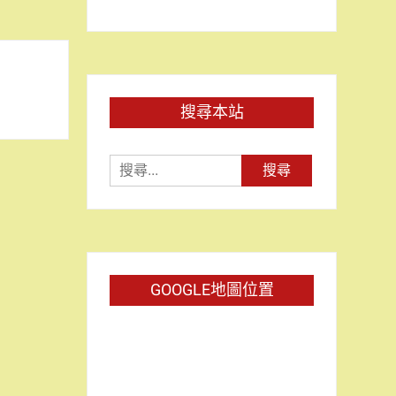
搜尋本站
搜
尋
關
鍵
字:
GOOGLE地圖位置