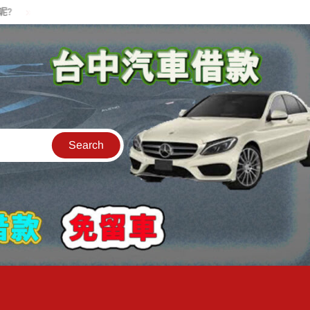
貸款中的中古機車可以借款嗎?機車可以騎走嗎?
汽車是公司