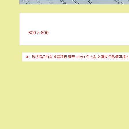
Full
600 × 600
size
文
流當精品拍賣 流當鑽石 豪華 36分 F色 K金 女鑽戒 喜歡價可議 K
章
導
覽