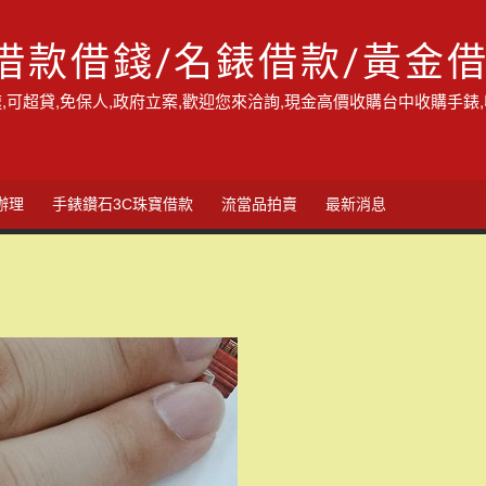
借款借錢/名錶借款/黃金
,可超貸,免保人,政府立案,歡迎您來洽詢,現金高價收購台中收購手錶
辦理
手錶鑽石3C珠寶借款
流當品拍賣
最新消息