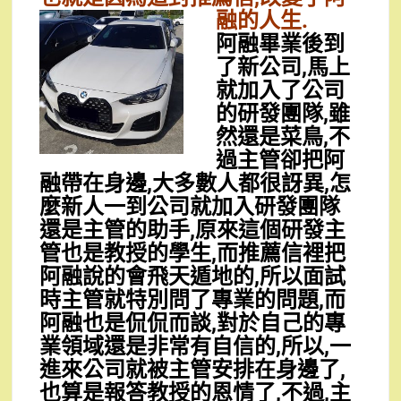
融的人生.
阿融畢業後到
了新公司,馬上
就加入了公司
的研發團隊,雖
然還是菜鳥,不
過主管卻把阿
融帶在身邊,大多數人都很訝異,怎
麼新人一到公司就加入研發團隊
還是主管的助手,原來這個研發主
管也是教授的學生,而推薦信裡把
阿融說的會飛天遁地的,所以面試
時主管就特別問了專業的問題,而
阿融也是侃侃而談,對於自己的專
業領域還是非常有自信的,所以,一
進來公司就被主管安排在身邊了,
也算是報答教授的恩情了,不過,主