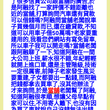
了很多信貸公司跟當舖的廣告,於
是阿融找了一家評價不錯距離也
近的當舖,打算詢問汽車還有貸款
可以借錢嗎?阿融問當舖老闆說車
子買幾個月而已,還在繳貸款,不知
道可以用車子借50萬嗎?老家要重
建用的,我看您們網站有寫免留車,
所以車子我可以開走嗎?當舖老闆
跟阿融聊了一下,知道阿融在一間
大公司上班,薪水很不錯,年紀輕輕
就開上進口車,還是主管階級,技術
一定很厲害,前陣子老家發生風災
要重建,子女都要出一點錢,而阿融
把錢都拿去買車了,沒其他辦法了
才來詢問,於是
當舖
老闆幫了阿融,
知道阿融很孝順,想讓父母早點有
家可以住,不用寄人籬下,也沒有因
為買了車就說自己沒錢無法出錢,