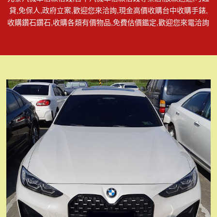
貸,免保人,政府立案,歡迎您來洽詢,現金高價收購台中收購手錶,
收購鑽石鑽石,收購各類有價物品,免費估價鑑定,歡迎您來電洽詢