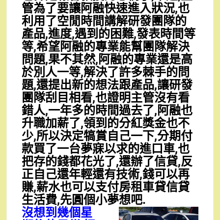
管為了要讓阿融快速進入狀況,也
利用了空閒時間講解研發團隊的
產品,進度,遇到的困難,發表時間等
等,希望阿融的專業能幫團隊解決
問題,果不其然,阿融的專業還是高
於別人一等,解決了許多棘手的問
題,還提出新的想法跟產品,讓研發
團隊刮目相看,也證明主管沒有看
錯人,一年多的時間過去了,阿融也
升職加薪了,領到的分紅獎金也不
少,所以決定犒賞自己一下,分期付
款買了一台夢寐以求的進口車,也
把存的錢都花光了,還辦了信貸,反
正自己還年輕還有技術,錢可以再
賺,薪水也可以支付房租車貸信貸
生活費,先圓個小夢想吧.
沒想到幾個星