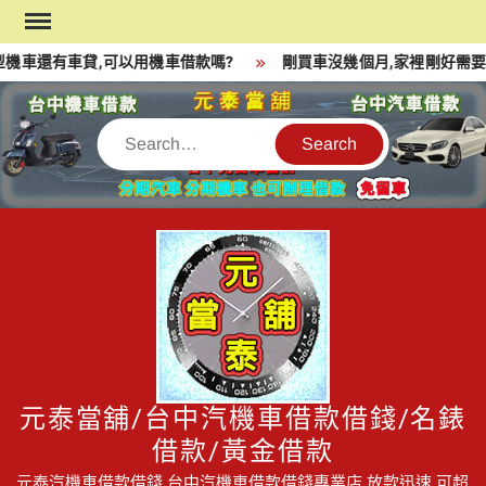
Skip
to
機車還有車貸,可以用機車借款嗎?
剛買車沒幾個月,家裡剛好需要一
content
Search
元泰當舖/台中汽機車借款借錢/名錶
借款/黃金借款
元泰汽機車借款借錢,台中汽機車借款借錢專業店,放款迅速,可超