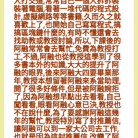
人打交道,常常自己一個人拆拆裝
裝著電腦,看著一堆代碼的程式設
計,虛擬網路等等書籍,久而久之就
喜歡上了,也開始自己寫寫程式,搞
搞區塊鏈什麼的,有時不懂還會去
找助教或教授討論,所以,下課後的
阿融常常會去幫忙,免費為教授打
工,不過,阿融也從教授這學到了很
多書本外的知識,大大的提升了阿
融的眼界,後來阿融大四要畢業那
年,教授本想留著阿融來系當助理,
開了很多好條件,但是被阿融婉拒
了,因為阿融想早點出去看看,自己
闖看看,眼看阿融心意已決,教授也
不在說什麼,為了要感謝阿融這幾
年的幫忙,教授特別寫了封推薦信,
讓阿融可以到一家大公司去工作,
也就是因為這封推薦信,改變了阿