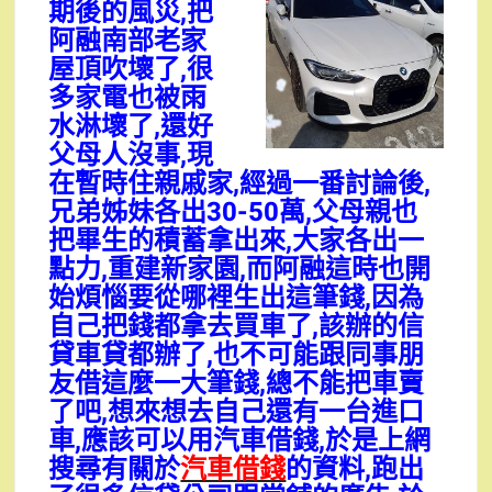
期後的風災,把
阿融南部老家
屋頂吹壞了,很
多家電也被雨
水淋壞了,還好
父母人沒事,現
在暫時住親戚家,經過一番討論後,
兄弟姊妹各出30-50萬,父母親也
把畢生的積蓄拿出來,大家各出一
點力,重建新家園,而阿融這時也開
始煩惱要從哪裡生出這筆錢,因為
自己把錢都拿去買車了,該辦的信
貸車貸都辦了,也不可能跟同事朋
友借這麼一大筆錢,總不能把車賣
了吧,想來想去自己還有一台進口
車,應該可以用汽車借錢,於是上網
搜尋有關於
汽車借錢
的資料,跑出