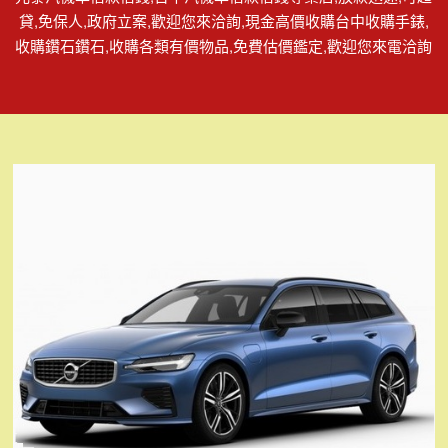
貸,免保人,政府立案,歡迎您來洽詢,現金高價收購台中收購手錶,
收購鑽石鑽石,收購各類有價物品,免費估價鑑定,歡迎您來電洽詢