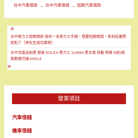
台中汽車借款
台中汽車借錢
短期汽車借款
文
章
台中勞力士短期借款 我有一支勞力士手錶，想要短期借錢，來到這邊問
就對了［林先生成功案例］
導
台中流當品拍賣 原裝 ROLEX 勞力士 114060 黑水鬼 自動 男錶 9成5新
覽
喜歡價可議 KR014
營業項目
汽車借錢
機車借錢