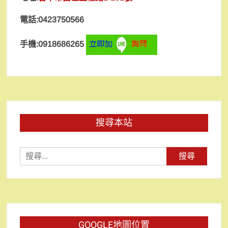
電話:0423750566
手機:0918686265
搜尋本站
搜
尋
關
鍵
字:
GOOGLE地圖位置