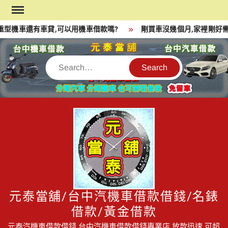
Skip
to
型機車還有車貸,可以用機車借款嗎?
剛買車沒幾個月,家裡剛好需
content
Search
元泰當舖/台中汽機車借款借錢/名錶
借款/黃金借款
元泰汽機車借款借錢,台中汽機車借款借錢專業店,放款迅速,可超