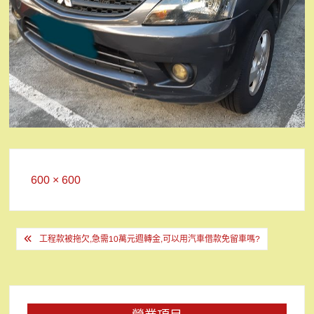
Full
600 × 600
size
文
工程款被拖欠,急需10萬元週轉金,可以用汽車借款免留車嗎?
章
導
覽