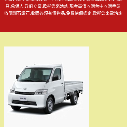
貸,免保人,政府立案,歡迎您來洽詢,現金高價收購台中收購手錶,
收購鑽石鑽石,收購各類有價物品,免費估價鑑定,歡迎您來電洽詢