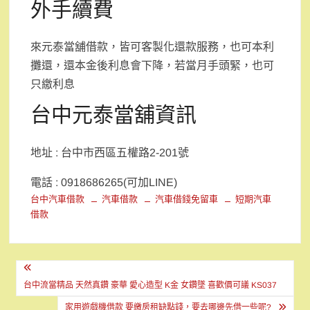
外手續費
來元泰當舖借款，皆可客製化還款服務，也可本利
攤還，還本金後利息會下降，若當月手頭緊，也可
只繳利息
台中元泰當舖資訊
地址 : 台中市西區五權路2-201號
電話 : 0918686265(可加LINE)
台中汽車借款
汽車借款
汽車借錢免留車
短期汽車
借款
文
章
台中流當精品 天然真鑽 豪華 愛心造型 K金 女鑽墜 喜歡價可議 KS037
家用遊戲機借款 要繳房租缺點錢，要去哪邊先借一些呢?