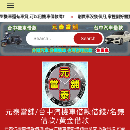
Skip
to
機車還有車貸,可以用機車借款嗎?
剛買車沒幾個月,家裡剛好需要
content
Search
元泰當舖/台中汽機車借款借錢/名錶
借款/黃金借款
元泰汽機車借款借錢,台中汽機車借款借錢專業店,放款迅速,可超