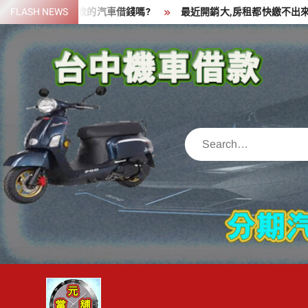
Skip
資金,可以拿貸款的汽車借錢嗎?
FLASH NEWS
最近開銷大,房租都快繳不出來了,
to
content
Search