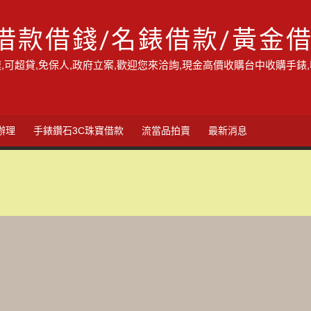
借款借錢/名錶借款/黃金
,可超貸,免保人,政府立案,歡迎您來洽詢,現金高價收購台中收購手錶
辦理
手錶鑽石3C珠寶借款
流當品拍賣
最新消息