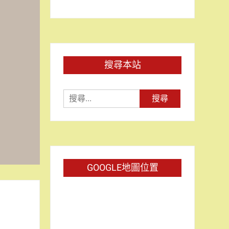
搜尋本站
搜
尋
關
鍵
字:
GOOGLE地圖位置