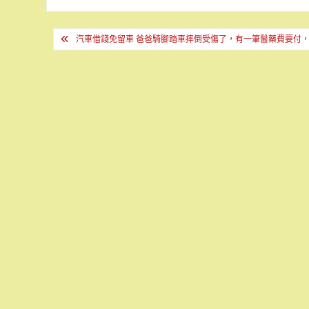
文
汽車借錢免留車 爸爸騎腳踏車摔倒受傷了，有一筆醫藥費要付
章
導
覽