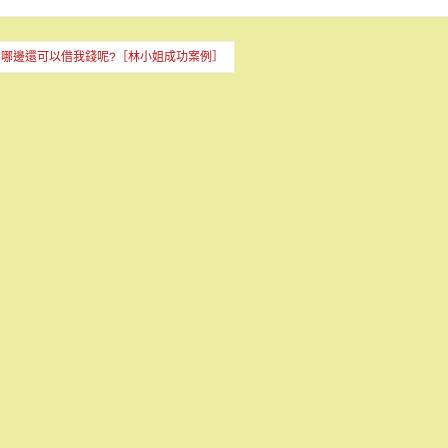
，哪邊還可以借我錢呢?［林小姐成功案例］