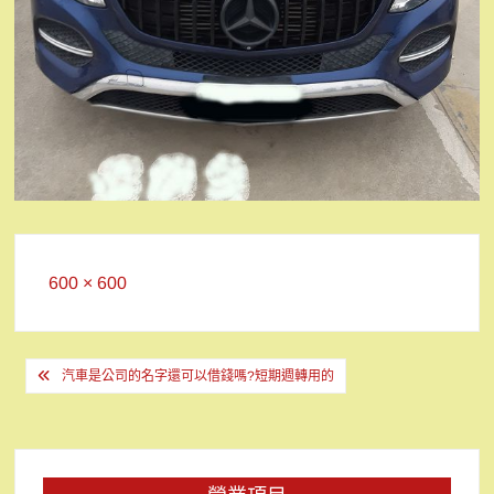
Full
600 × 600
size
文
汽車是公司的名字還可以借錢嗎?短期週轉用的
章
導
覽