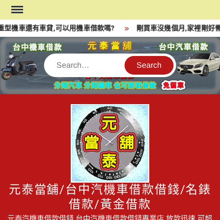
Skip
to
型機車還有車貸,可以用機車借款嗎?
剛買車沒幾個月,家裡剛好需
content
Search
元泰當舖/台中汽機車借款借錢/名錶
借款/黃金借款
元泰汽機車借款借錢,台中汽機車借款借錢專業店,放款迅速,可超