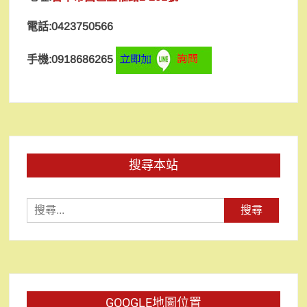
電話:0423750566
手機:0918686265
搜尋本站
搜
尋
關
鍵
字:
GOOGLE地圖位置