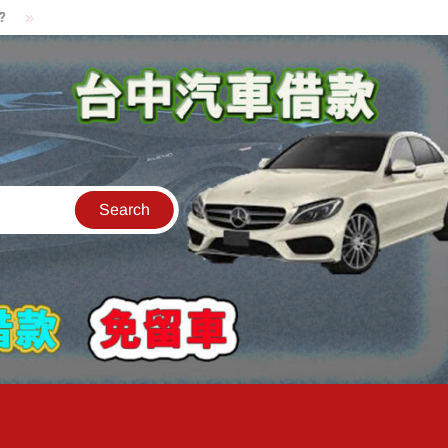
貸款中的中古機車可以借款嗎?機車可以騎走嗎?
汽車是公司的