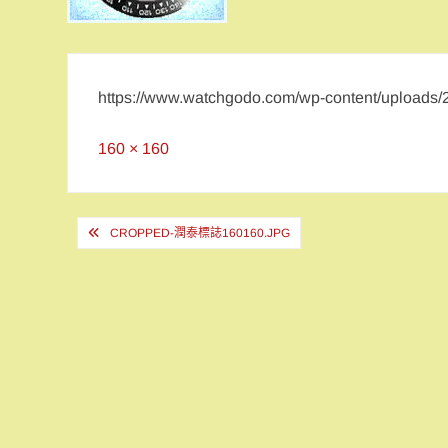
https://www.watchgodo.com/wp-content/uploa
Full
160 × 160
size
文
CROPPED-潤泰標誌160160.JPG
章
導
覽