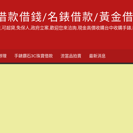
借款借錢/名錶借款/黃金
,可超貸,免保人,政府立案,歡迎您來洽詢,現金高價收購台中收購手錶
辦理
手錶鑽石3C珠寶借款
流當品拍賣
最新消息