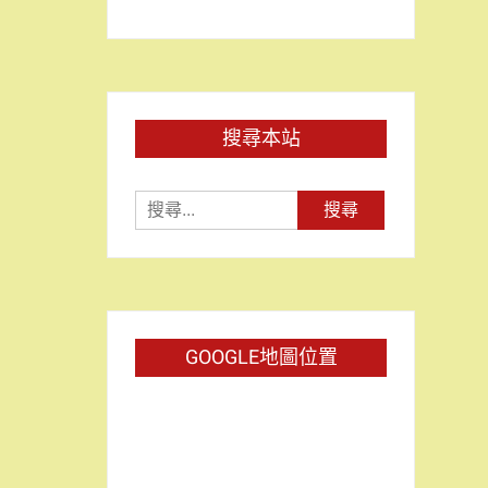
搜尋本站
搜
尋
關
鍵
字:
GOOGLE地圖位置