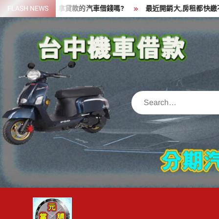
Skip
一筆資金,可以拿貸款的汽車借錢嗎?
FLASH NEWS
最近開銷大,房租都快繳不出來
to
content
Search