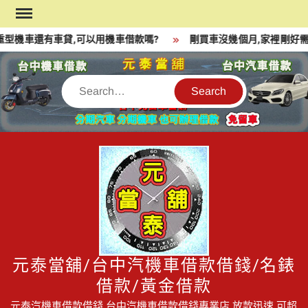
Skip
to
型機車還有車貸,可以用機車借款嗎?
剛買車沒幾個月,家裡剛好需
content
Search
元泰當舖/台中汽機車借款借錢/名錶
借款/黃金借款
元泰汽機車借款借錢,台中汽機車借款借錢專業店,放款迅速,可超