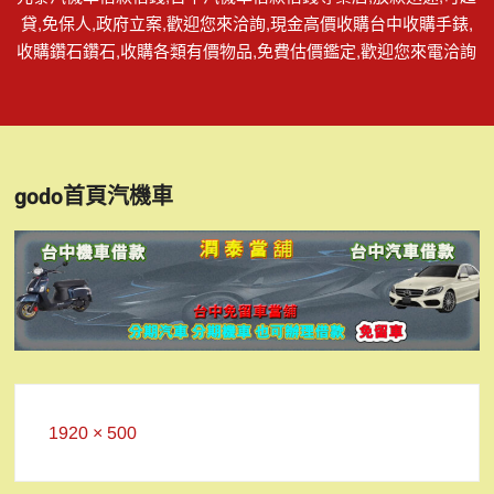
貸,免保人,政府立案,歡迎您來洽詢,現金高價收購台中收購手錶,
收購鑽石鑽石,收購各類有價物品,免費估價鑑定,歡迎您來電洽詢
godo首頁汽機車
Full
1920 × 500
size