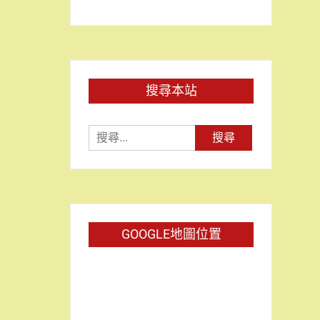
搜尋本站
搜
尋
關
鍵
字:
GOOGLE地圖位置