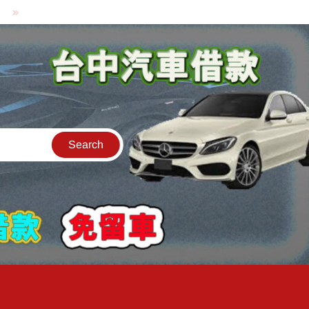
貸款中的中古機車可以借款嗎?機車可以騎走嗎?
汽車是公司的