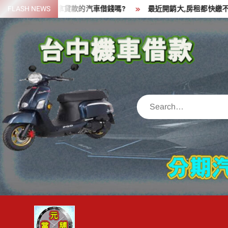
Skip
一筆資金,可以拿貸款的汽車借錢嗎?
FLASH NEWS
最近開銷大,房租都快繳不出來
to
content
Search