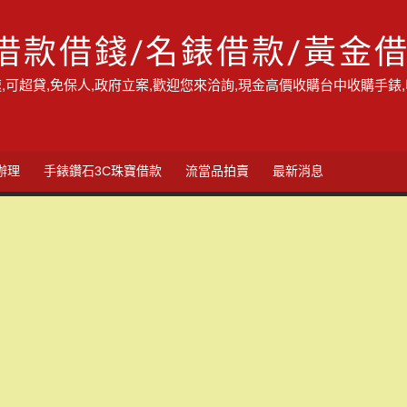
借款借錢/名錶借款/黃金
,可超貸,免保人,政府立案,歡迎您來洽詢,現金高價收購台中收購手錶
辦理
手錶鑽石3C珠寶借款
流當品拍賣
最新消息