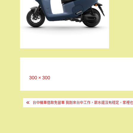
Full
300 × 300
size
文
台中機車借款免留車 我剛來台中工作，薪水還沒有穩定，家裡
章
導
覽