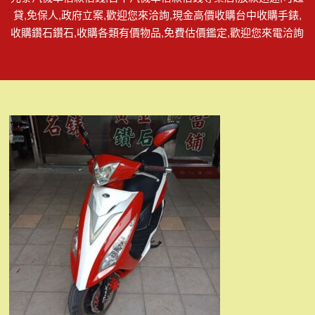
貸,免保人,政府立案,歡迎您來洽詢,現金高價收購台中收購手錶,
收購鑽石鑽石,收購各類有價物品,免費估價鑑定,歡迎您來電洽詢