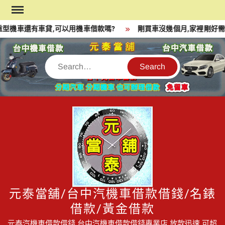
Skip
to
型機車還有車貸,可以用機車借款嗎?
剛買車沒幾個月,家裡剛好需
content
Search
元泰當舖/台中汽機車借款借錢/名錶
借款/黃金借款
元泰汽機車借款借錢,台中汽機車借款借錢專業店,放款迅速,可超