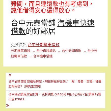
難關，而且連還款也有考慮到，
讓他借得安心還得放心。
台中元泰當舖
汽機車快速
借款
的好鄰居
更多資訊
台中分期機車借款
分期機車借錢
台中借錢網站
台中分期借款
台中分
期機車借款
台中機車借錢
文
章
台中名錶借錢 要租新房屋，現在房租押金缺了一點，需要一筆錢，哪邊
能幫我呢?［陳先生案例］
導
台中精品鑽戒流當拍賣 一克拉視覺 GIA 50分 F色 8心8箭 K金 鑽戒 特價
覽
出清 KS029