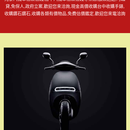
貸,免保人,政府立案,歡迎您來洽詢,現金高價收購台中收購手錶,
收購鑽石鑽石,收購各類有價物品,免費估價鑑定,歡迎您來電洽詢