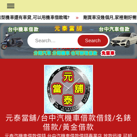
Skip
to
型機車還有車貸,可以用機車借款嗎?
剛買車沒幾個月,家裡剛好需
content
Search
元泰當舖/台中汽機車借款借錢/名錶
借款/黃金借款
元泰汽機車借款借錢,台中汽機車借款借錢專業店,放款迅速,可超