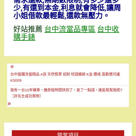
需求還款,無期數限制,有多少還多
少,有還到本金,利息就會降低,讓周
小姐借款最輕鬆,還款無壓力。
好站推薦
台中流當品專區
台中收
購手錶
文
章
台中當舖流當精品 A貨 天然翡翠 招財 咬錢蟾蜍 K金 鑽戒 喜歡價可議
KS009
導
我有一台10年機車，繳房租時間快到了，差了一點錢，誰能幫幫我呢?
覽
［許先生成功案例］
營業項目