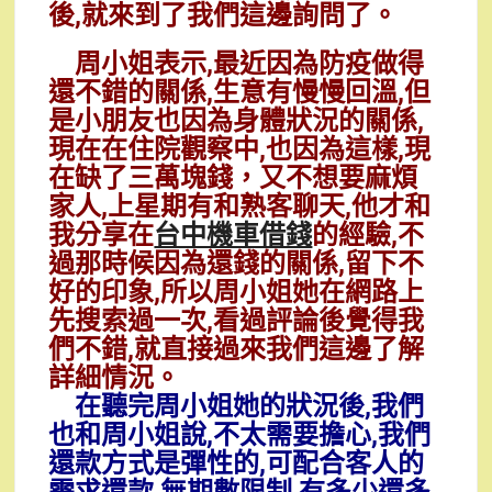
後,就來到了我們這邊詢問了。
周小姐表示,最近因為防疫做得
還不錯的關係,生意有慢慢回溫,但
是小朋友也因為身體狀況的關係,
現在在住院觀察中,也因為這樣,現
在缺了三萬塊錢，又不想要麻煩
家人,上星期有和熟客聊天,他才和
我分享在
台中機車借錢
的經驗,不
過那時候因為還錢的關係,留下不
好的印象,所以周小姐她在網路上
先搜索過一次,看過評論後覺得我
們不錯,就直接過來我們這邊了解
詳細情況。
在聽完周小姐她的狀況後,我們
也和周小姐說,不太需要擔心,我們
還款方式是彈性的,可配合客人的