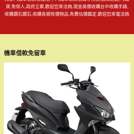
貸,免保人,政府立案,歡迎您來洽詢,現金高價收購台中收購手錶,
收購鑽石鑽石,收購各類有價物品,免費估價鑑定,歡迎您來電洽詢
機車借款免留車