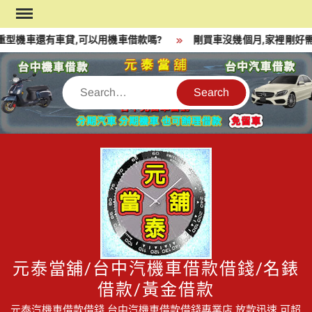
Skip
to
型機車還有車貸,可以用機車借款嗎?
剛買車沒幾個月,家裡剛好需
content
Search
元泰當舖/台中汽機車借款借錢/名錶
借款/黃金借款
元泰汽機車借款借錢,台中汽機車借款借錢專業店,放款迅速,可超