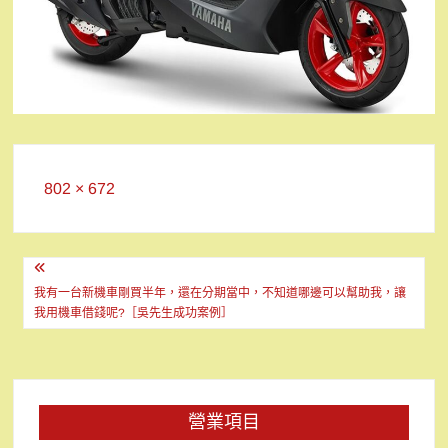
Full
802 × 672
size
文
章
我有一台新機車剛買半年，還在分期當中，不知道哪邊可以幫助我，讓
我用機車借錢呢?［吳先生成功案例］
導
覽
營業項目