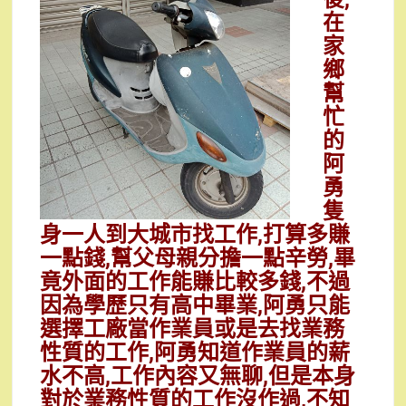
在
家
鄉
幫
忙
的
阿
勇
隻
身一人到大城市找工作,打算多賺
一點錢,幫父母親分擔一點辛勞,畢
竟外面的工作能賺比較多錢,不過
因為學歷只有高中畢業,阿勇只能
選擇工廠當作業員或是去找業務
性質的工作,阿勇知道作業員的薪
水不高,工作內容又無聊,但是本身
對於業務性質的工作沒作過,不知