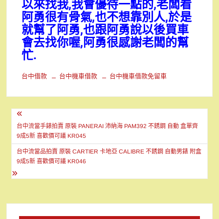
以來找我,我會優待一點的,老闆看
阿勇很有骨氣,也不想靠別人,於是
就幫了阿勇,也跟阿勇說以後買車
會去找你喔,阿勇很感謝老闆的幫
忙.
台中借款
台中機車借款
台中機車借款免留車
文
章
台中流當手錶拍賣 原裝 PANERAI 沛納海 PAM392 不銹鋼 自動 盒單齊
9成5新 喜歡價可議 KR045
導
台中流當品拍賣 原裝 CARTIER 卡地亞 CALIBRE 不銹鋼 自動男錶 附盒
覽
9成5新 喜歡價可議 KR046