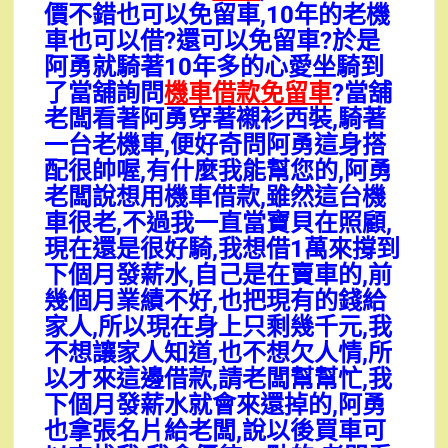
價不錯也可以免留車,10年的老機
車也可以借?還可以免留車?於是
阿勇就騎著10年多的心愛坐騎到
了當舖詢問
機車借款免留車
?當舖
老闆看著阿勇穿著襯衫西裝,騎著
一台老機車,便好奇問阿勇這身搭
配很帥喔,有什麼我能幫您的,阿勇
老闆說想用機車借款,雖然這台機
車很老,不過我一直當寶貝在照顧,
現在還是很好騎,我想借1萬來撐到
下個月發薪水,自己是在賣車的,前
幾個月業績不好,也把現有的錢給
家人,所以現在身上只剩幾千元,我
不想讓家人知道,也不想欠人情,所
以才來這邊借款,請老闆幫幫忙,我
下個月發薪水就會來還掉的,阿勇
也拿張名片給老闆,說以後買車可