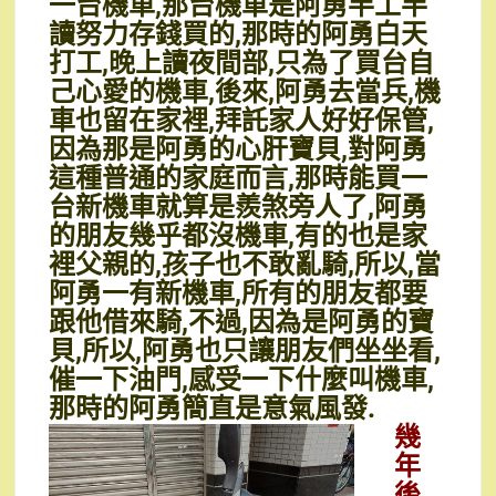
一台機車,那台機車是阿勇半工半
讀努力存錢買的,那時的阿勇白天
打工,晚上讀夜間部,只為了買台自
己心愛的機車,後來,阿勇去當兵,機
車也留在家裡,拜託家人好好保管,
因為那是阿勇的心肝寶貝,對阿勇
這種普通的家庭而言,那時能買一
台新機車就算是羨煞旁人了,阿勇
的朋友幾乎都沒機車,有的也是家
裡父親的,孩子也不敢亂騎,所以,當
阿勇一有新機車,所有的朋友都要
跟他借來騎,不過,因為是阿勇的寶
貝,所以,阿勇也只讓朋友們坐坐看,
催一下油門,感受一下什麼叫機車,
那時的阿勇簡直是意氣風發.
幾
年
後,