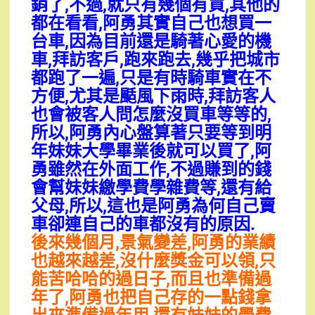
銷了,不過,就只有幾個有買,其他的
都在看看,阿勇其實自己也想買一
台車,因為目前還是騎著心愛的機
車,拜訪客戶,跑來跑去,幾乎把城市
都跑了一遍,只是有時騎車實在不
方便,尤其是颳風下雨時,拜訪客人
也會被客人問怎麼沒買車等等的,
所以,阿勇內心盤算著只要等到明
年妹妹大學畢業後就可以買了,阿
勇雖然在外面工作,不過賺到的錢
會幫妹妹繳學費學雜費等,還有給
父母,所以,這也是阿勇為何自己賣
車卻連自己的車都沒有的原因.
後來幾個月,景氣變差,阿勇的業績
也越來越差,沒什麼獎金可以領,只
能苦哈哈的過日子,而且也準備過
年了,阿勇也把自己存的一點錢拿