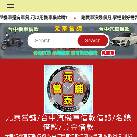
Skip
to
機車還有車貸,可以用機車借款嗎?
剛買車沒幾個月,家裡剛好需要一
content
Search
元泰當舖/台中汽機車借款借錢/名錶
借款/黃金借款
元泰汽機車借款借錢,台中汽機車借款借錢專業店,放款迅速,可超