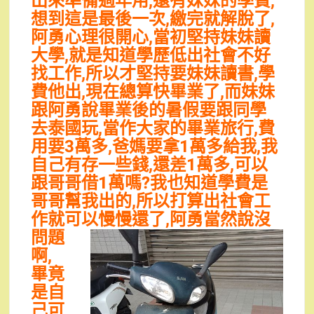
出來準備過年用,還有妹妹的學費,
想到這是最後一次,繳完就解脫了,
阿勇心理很開心,當初堅持妹妹讀
大學,就是知道學歷低出社會不好
找工作,所以才堅持要妹妹讀書,學
費他出,現在總算快畢業了,而妹妹
跟阿勇說畢業後的暑假要跟同學
去泰國玩,當作大家的畢業旅行,費
用要3萬多,爸媽要拿1萬多給我,我
自己有存一些錢,還差1萬多,可以
跟哥哥借1萬嗎?我也知道學費是
哥哥幫我出的,所以打算出社會工
作就可以慢慢還了,阿勇當然說沒
問
題
啊,
畢竟
是自
己可