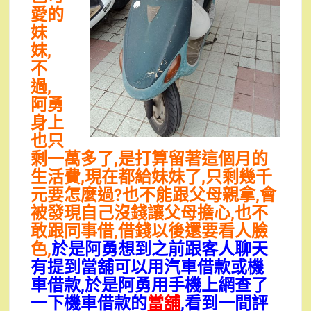
愛的
妹
妹,
不
過,
阿勇
身上
也只
剩一萬多了,是打算留著這個月的
生活費,現在都給妹妹了,只剩幾千
元要怎麼過?也不能跟父母親拿,會
被發現自己沒錢讓父母擔心,也不
敢跟同事借,借錢以後還要看人臉
色,
於是阿勇想到之前跟客人聊天
有提到當舖可以用汽車借款或機
車借款,於是阿勇用手機上網查了
一下機車借款的
當舖
,看到一間評