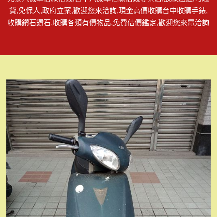
貸,免保人,政府立案,歡迎您來洽詢,現金高價收購台中收購手錶,
收購鑽石鑽石,收購各類有價物品,免費估價鑑定,歡迎您來電洽詢