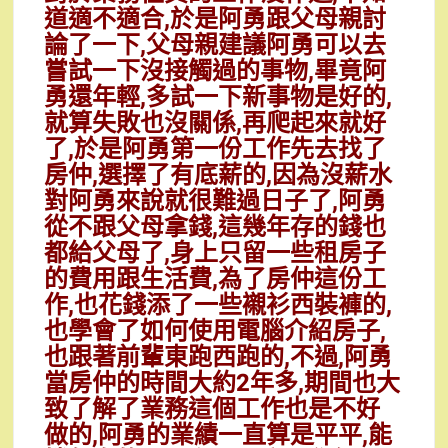
道適不適合,於是阿勇跟父母親討
論了一下,父母親建議阿勇可以去
嘗試一下沒接觸過的事物,畢竟阿
勇還年輕,多試一下新事物是好的,
就算失敗也沒關係,再爬起來就好
了,於是阿勇第一份工作先去找了
房仲,選擇了有底薪的,因為沒薪水
對阿勇來說就很難過日子了,阿勇
從不跟父母拿錢,這幾年存的錢也
都給父母了,身上只留一些租房子
的費用跟生活費,為了房仲這份工
作,也花錢添了一些襯衫西裝褲的,
也學會了如何使用電腦介紹房子,
也跟著前輩東跑西跑的,不過,阿勇
當房仲的時間大約2年多,期間也大
致了解了業務這個工作也是不好
做的,阿勇的業績一直算是平平,能